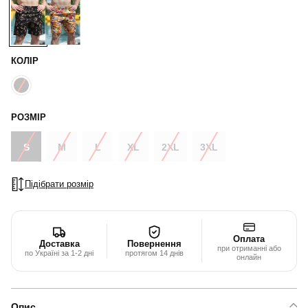
КОЛІР
РОЗМІР
S
M
L
XL
2XL
3XL
Підібрати розмір
Оплата
Доставка
Повернення
при отриманні або
по Україні за 1-2 дні
протягом 14 днів
онлайн
Опис