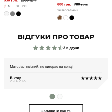
950 грн.
1050 грн.
600 грн.
780 грн.
Склад тканини
100% поліестер
S
M
L
XL
2XL
Універсальний
Країна - виробник
україна
ВІДГУКИ ПРО ТОВАР
2 відгуки
Матеріал якісний, не вигорає на сонці.
Віктор
25.06.2025
ЗАЛИШИТИ ВІДГУК