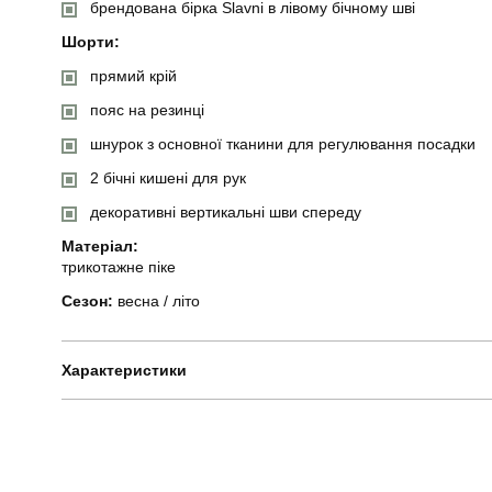
брендована бірка Slavni в лівому бічному шві
Шорти:
прямий крій
пояс на резинці
шнурок з основної тканини для регулювання посадки
2 бічні кишені для рук
декоративні вертикальні шви спереду
Матеріал:
трикотажне піке
Сезон:
весна / літо
Характеристики
Бренд
Призначення