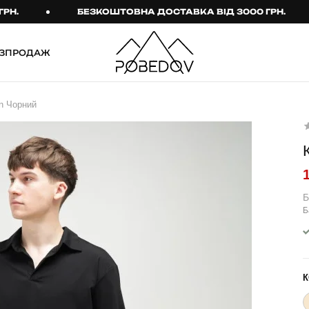
БЕЗКОШТОВНА ДОСТАВКА ВІД 3000 ГРН.
ЗПРОДАЖ
ШТАНИ
ТАКТИЧНИЙ ОДЯГ
n Чорний
Брюки
Тактичне спорядження
Джогери
Тактичний жіночий
одяг
Карго
Тактичний чоловічий
Спортивні штани
одяг
Б
Б
Лосини
Тактичні рукавиці
Джинси
Тактичні шкарпетки
КОМПЛЕКТИ
ТЕРМО-КОМПЛЕКТИ
К
ФУТБОЛКИ І СОРОЧКИ
Куртка й штани