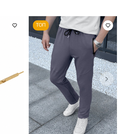
весна-літо
ТОП
трикотаж