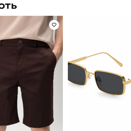
ЮТЬ
повсякденний
Сезон
чорний
Матеріал
україна