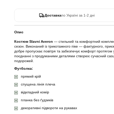
Доставка
по Україні за 1-2 дні
Опис
Костюм Slavni Averon
— стильний та комфортний комплек
сезон. Виконаний із трикотажного піке — фактурного, приєм
добре пропускає повітря та забезпечує комфорт протягом у
поєднанні з продуманими деталями створює сучасний casua
подорожей.
Футболка:
прямий крій
спущена лінія плеча
відкладний комір
планка без ґудзиків
декоративні підвороти на рукавах