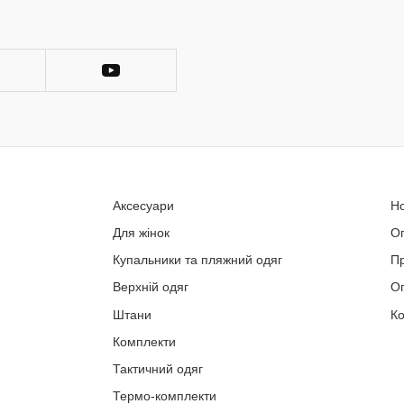
Аксесуари
Н
Для жінок
О
Купальники та пляжний одяг
П
Верхній одяг
Оп
Штани
Ко
Комплекти
Тактичний одяг
Термо-комплекти