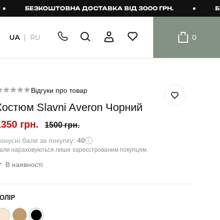
БЕЗКОШТОВНА ДОСТАВКА ВІД 3000 ГРН.
БЕЗКО
UA
RU
0
ШОРТИ
Плавальні
шорти
Відгуки про товар
Костюм Slavni Averon Чорний
Шорти
1350 грн.
1500 грн.
онусні бали за покупку:
40
али нараховуються лише зареєстрованим покупцям.
В наявності
ОЛІР