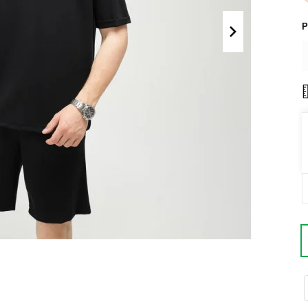
Поло
Літні комплекти
Р
Сорочки
Комбінезони
Футболки
Спортивні
костюми
Майки
Кежуал
ХУДІ, СВІТШОТИ, СВЕТРИ
Кофти
Светри
Світшоти
Худі
Боді