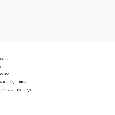
овини
пт
ро нас
лата і доставка
ристувацька згода