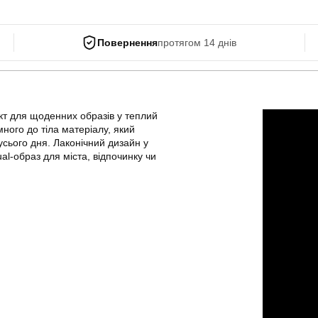
Повернення
протягом 14 днів
т для щоденних образів у теплий
ного до тіла матеріалу, який
сього дня. Лаконічний дизайн у
l-образ для міста, відпочинку чи