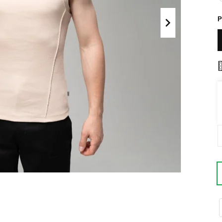
Поло
Літні комплекти
Р
Сорочки
Комбінезони
Футболки
Спортивні
костюми
Майки
Кежуал
ХУДІ, СВІТШОТИ, СВЕТРИ
Кофти
Светри
Світшоти
Худі
Боді