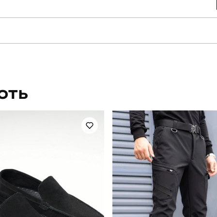
slavni
Артикул
для повсякденного носіння
Стать
ЮТЬ
повсякденний
Сезон
бежевий
Матеріал
95% бавовна, 5% еластан
Країна - виробник