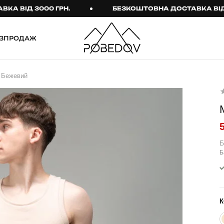
ІД 3000 ГРН.
БЕЗКОШТОВНА ДОСТАВКА ВІД 300
ЗПРОДАЖ
ШТАНИ
ТАКТИЧНИЙ ОДЯГ
e Бежевий
Брюки
Тактичне спорядження
Джогери
Тактичний жіночий
одяг
Карго
Тактичний чоловічий
Спортивні штани
одяг
Б
Б
Лосини
Тактичні рукавиці
Джинси
Тактичні шкарпетки
КОМПЛЕКТИ
ТЕРМО-КОМПЛЕКТИ
К
ФУТБОЛКИ І СОРОЧКИ
Куртка й штани