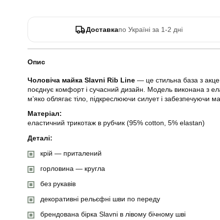
Доставка
по Україні за 1-2 дні
Опис
Чоловіча майка Slavni Rib Line
— це стильна база з акце
поєднує комфорт і сучасний дизайн. Модель виконана з ел
м’яко облягає тіло, підкреслюючи силует і забезпечуючи ма
Матеріал:
еластичний трикотаж в рубчик (95% cotton, 5% elastan)
Деталі:
крій — приталений
горловина — кругла
без рукавів
декоративні рельєфні шви по переду
брендована бірка Slavni в лівому бічному шві