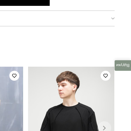
TSmk5347Mbe
чоловічий
весна-літо
Відгуки
котон
україна