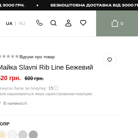
0 ГРН.
БЕЗКОШТОВНА ДОСТАВКА ВІД 3000 ГРН.
UA
RU
0
ШОРТИ
Плавальні
шорти
Відгуки про товар
Майка Slavni Rib Line Бежевий
Шорти
520 грн.
600 грн.
онусні бали за покупку:
15
али нараховуються лише зареєстрованим покупцям.
В наявності
ОЛІР