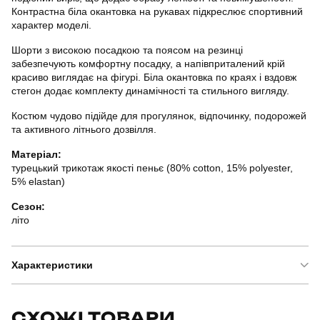
Контрастна біла окантовка на рукавах підкреслює спортивний
характер моделі.
Шорти з високою посадкою та поясом на резинці
забезпечують комфортну посадку, а напівприталений крій
красиво виглядає на фігурі. Біла окантовка по краях і вздовж
стегон додає комплекту динамічності та стильного вигляду.
Костюм чудово підійде для прогулянок, відпочинку, подорожей
та активного літнього дозвілля.
Матеріал:
турецький трикотаж якості пеньє (80% cotton, 15% polyester,
5% elastan)
Сезон:
літо
Характеристики
Бренд
slavni
СХОЖІ ТОВАРИ