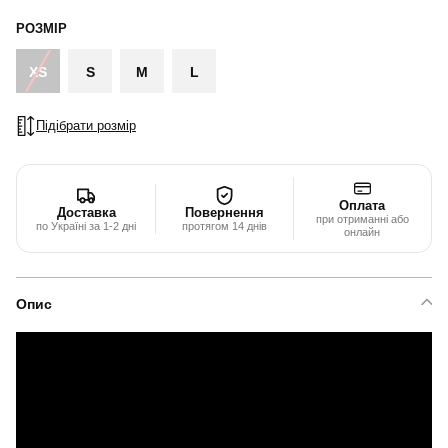
РОЗМІР
XS
S
M
L
Підібрати розмір
Оплата
Доставка
Повернення
при отриманні або
по Україні за 1-2 дні
протягом 14 днів
онлайн
Опис