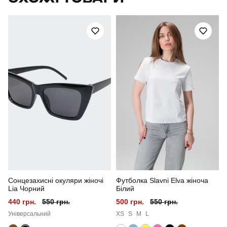
Артикул
SBkm5364XSci
Призначення
для повсякденного носіння
Стать
жіночий
Стиль
повсякденний
Сезон
літо
Колір
лимонний
Матеріал
трикотаж
Сонцезахисні окуляри жіночі
Футболка Slavni Elva жіноча
Склад тканини
80% бавовна, 15% поліестер, 5% еластан
Lia Чорний
Білий
440 грн.
550 грн.
500 грн.
550 грн.
Країна - виробник
україна
Універсальний
XS
S
M
L