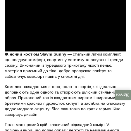
Жіночий костюм Slavni Sunny
— стильний літній комплект,
що поєднує комфорт, спортивну естетику та актуальні тренди
сезону. Виконаний із турецького трикотажу якості пеньє,
матеріал приємний до тіла, добре пропускає повітря та
забезпечує комфорт навіть у спекотні дні.
Комплект складається з топа, поло та шортів, які ідеально
доповнюють одне одного та створюють цілісний стильний
Відгуки
образ. Приталений топ із квадратним вирізом і широкими
бретелями красиво підкреслює силует, а застібка на блискавку
додає модного акценту. Біла окантовка по краях гармонійно
завершує дизайн.
Поло має прямий крій, класичний відкладний комір і V-
подібний виріз, що додає образу легкості та невимушеності.