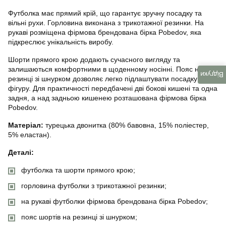
Футболка має прямий крій, що гарантує зручну посадку та
вільні рухи. Горловина виконана з трикотажної резинки. На
рукаві розміщена фірмова брендована бірка Pobedov, яка
підкреслює унікальність виробу.
Шорти прямого крою додають сучасного вигляду та
залишаються комфортними в щоденному носінні. Пояс на
Відгуки
резинці зі шнурком дозволяє легко підлаштувати посадку під
фігуру. Для практичності передбачені дві бокові кишені та одна
задня, а над задньою кишенею розташована фірмова бірка
Pobedov.
Матеріал:
турецька двонитка (80% бавовна, 15% поліестер,
5% еластан).
Деталі:
футболка та шорти прямого крою;
горловина футболки з трикотажної резинки;
на рукаві футболки фірмова брендована бірка Pobedov;
пояс шортів на резинці зі шнурком;