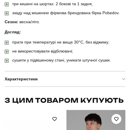
три кишені на шортах: 2 бокові та 1 задня;
ззаду над кишенею фірмова брендована бірка Pobedov.
Сезон:
весна/літо.
Догляд:
прати при температурі не вище 30°C, без віджиму;
не використовувати відбілювачі;
сушити у підвішеному стані, уникати штучної сушки.
Характеристики
Бренд
pobedov
З ЦИМ ТОВАРОМ КУПУЮТЬ
Модель
костюм pobedov barel
Артикул
SBkm2934Mdge