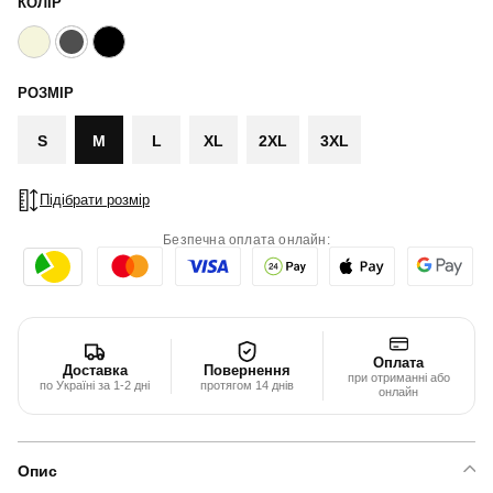
КОЛІР
РОЗМІР
S
M
L
XL
2XL
3XL
Підібрати розмір
Безпечна оплата онлайн:
Оплата
Доставка
Повернення
при отриманні або
по Україні за 1-2 дні
протягом 14 днів
онлайн
Опис