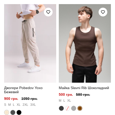
Артикул
SBks3108Sbb
Призначення
для повсякденного носіння
Стать
чоловічий
Стиль
повсякденний
Сезон
літо
Колір
синій
Матеріал
льон
Джогери Pobedov Yoxo
Майка Slavni Rib Шоколадний
Країна - виробник
україна
Бежевий
500 грн.
580 грн.
900 грн.
1050 грн.
M
L
XL
S
M
L
XL
2XL
3XL