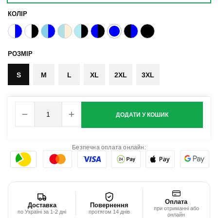
КОЛІР
РОЗМІР
S
M
L
XL
2XL
3XL
ДОДАТИ У КОШИК
Безпечна оплата онлайн:
Оплата
Доставка
Повернення
при отриманні або
по Україні за 1-2 дні
протягом 14 днів
онлайн