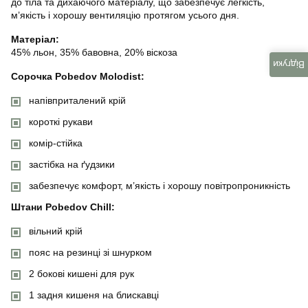
до тіла та дихаючого матеріалу, що забезпечує легкість,
м’якість і хорошу вентиляцію протягом усього дня.
Матеріал:
45% льон, 35% бавовна, 20% віскоза
Відгуки
Сорочка Pobedov Molodist:
напівприталений крій
короткі рукави
комір-стійка
застібка на ґудзики
забезпечує комфорт, м’якість і хорошу повітропроникність
Штани Pobedov Chill:
вільний крій
пояс на резинці зі шнурком
2 бокові кишені для рук
1 задня кишеня на блискавці