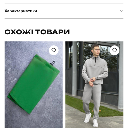
Характеристики
Бренд
pobedov
СХОЖІ ТОВАРИ
Модель
pobedov winter jacket v6 black
Артикул
OWku1103XLba
Вид
куртка
Призначення
для повсякденного носіння
Стать
чоловічий
Стиль
повсякденний
Сезон
зима