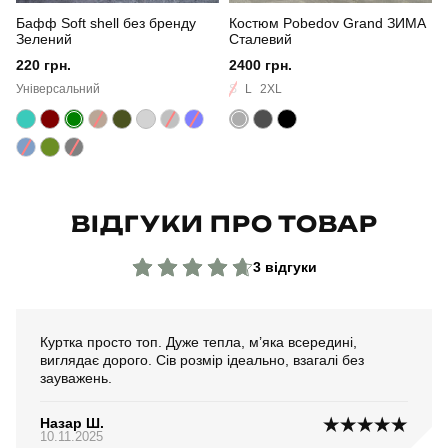
Бафф Soft shell без бренду
Костюм Pobedov Grand ЗИМА
Колір
чорний
Зелений
Сталевий
220 грн.
2400 грн.
Матеріал
штучна шкіра
Універсальний
S
L
2XL
Склад тканини
85% поліуретан, 15% тканинна основа
Країна - виробник
україна
ВІДГУКИ ПРО ТОВАР
3 відгуки
Куртка просто топ. Дуже тепла, м’яка всередині,
виглядає дорого. Сів розмір ідеально, взагалі без
зауважень.
Назар Ш.
10.11.2025