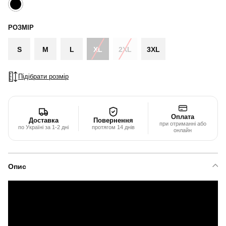
РОЗМІР
S
M
L
XL
2XL
3XL
Підібрати розмір
Оплата
Доставка
Повернення
при отриманні або
по Україні за 1-2 дні
протягом 14 днів
онлайн
Опис