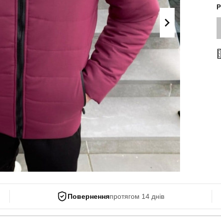
Поло
Р
Літні комплекти
Сорочки
Комбінезони
Футболки
Спортивні
костюми
Майки
Кежуал
ХУДІ, СВІТШОТИ, СВЕТРИ
Кофти
Светри
Світшоти
Худі
Боді
Повернення
протягом 14 днів