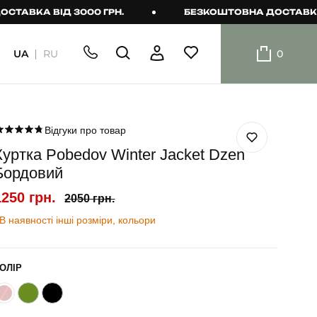
ВКА ВІД 3000 ГРН.
БЕЗКОШТОВНА ДОСТАВКА ВІД
UA
RU
0
ШОРТИ
Плавальні
шорти
Відгуки про товар
Куртка Pobedov Winter Jacket Dzen
Шорти
Бордовий
1250 грн.
2050 грн.
В наявності інші розміри, кольори
ОЛІР