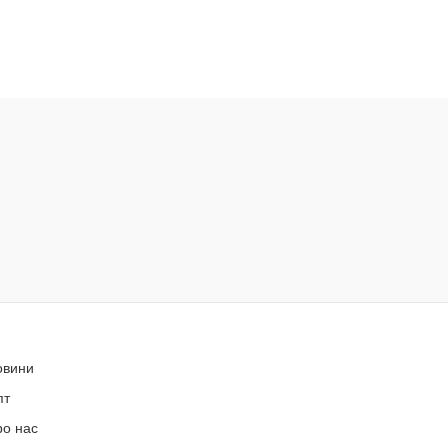
овини
пт
ро нас