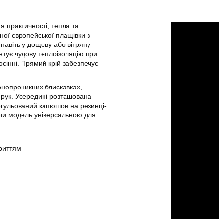
 практичності, тепла та
ної європейської плащівки з
авіть у дощову або вітряну
нтує чудову теплоізоляцію при
сінні. Прямий крій забезпечує
онепроникних блискавках,
 рук. Усередині розташована
егульований капюшон на резинці-
лячи модель універсальною для
риттям;