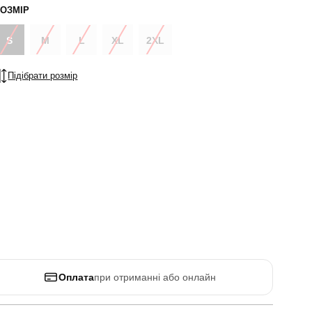
ОЗМІР
S
M
L
XL
2XL
Підібрати розмір
Оплата
при отриманні або онлайн