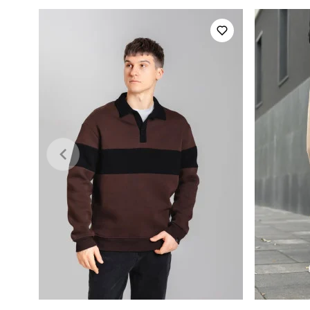
Стиль
Колір
Склад тканини