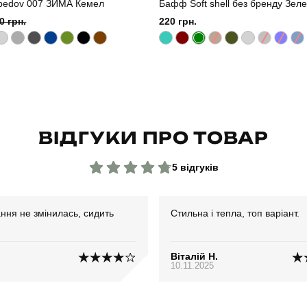
bedov 007 ЗИМА Кемел
Бафф Soft shell без бренду Зел
0 грн.
220 грн.
ВІДГУКИ ПРО ТОВАР
5 відгуків
ння не змінилась, сидить
Стильна і тепла, топ варіант.
Віталій Н.
10.11.2025