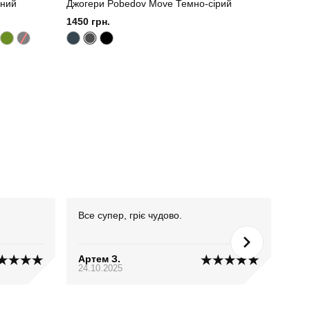
ений
Джогери Pobedov Move Темно-сірий
1450 грн.
Все супер, гріє чудово.
Кур
Артем З.
Вал
24.10.2025
04.