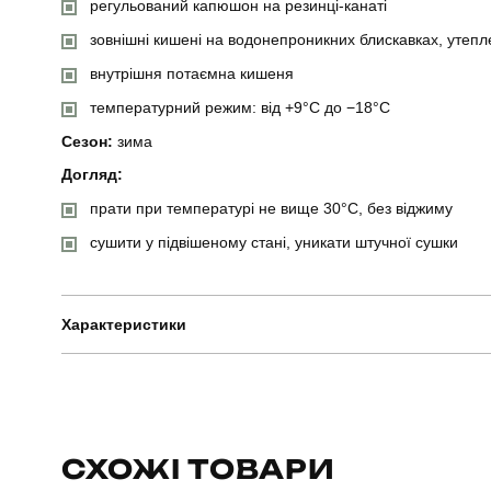
регульований капюшон на резинці-канаті
зовнішні кишені на водонепроникних блискавках, утепл
внутрішня потаємна кишеня
температурний режим: від +9°C до −18°C
Сезон:
зима
Догляд:
прати при температурі не вище 30°C, без віджиму
сушити у підвішеному стані, уникати штучної сушки
Характеристики
Бренд
Артикул
СХОЖІ ТОВАРИ
Призначення