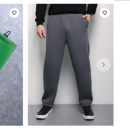
зима
плащівка
україна