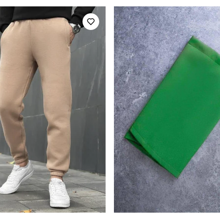
повсякденний
Сезон
бордовий
Матеріал
100% поліестер
Країна - виробник