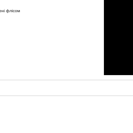
ені флісом
pobedov
Модель
OWku1083Sbu
Вид
для повсякденного носіння
Стать