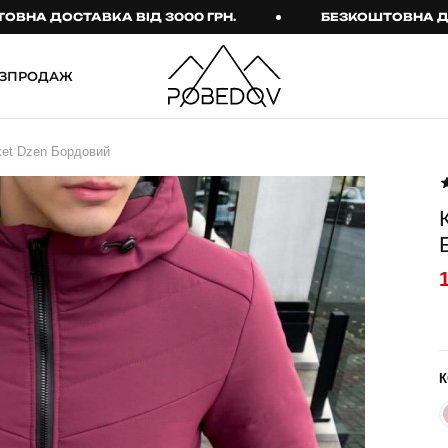
А ДОСТАВКА ВІД 3000 ГРН.
БЕЗКОШТОВНА ДОСТА
ЗПРОДАЖ
ШТАНИ
ТАКТИЧНИЙ ОДЯГ
ket Dzen Бордовий
Брюки
Тактичне спорядження
Джогери
Тактичний жіночий
одяг
Карго
Тактичний чоловічий
Спортивні штани
одяг
Лосини
Тактичні рукавиці
Джинси
Тактичні шкарпетки
К
КОМПЛЕКТИ
ТЕРМО-КОМПЛЕКТИ
ФУТБОЛКИ І СОРОЧКИ
Куртка й штани