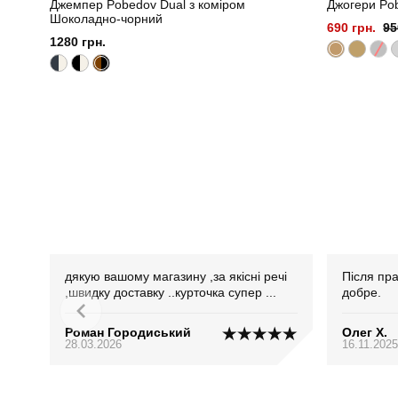
Джемпер Pobedov Dual з коміром
Джогери Po
Шоколадно-чорний
690 грн.
95
1280 грн.
дякую вашому магазину ,за якісні речі
Після пра
,швидку доставку ..курточка супер ...
добре.
Роман Городиський
Олег Х.
28.03.2026
16.11.2025