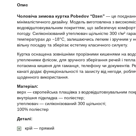
Опис
Чоловіча зимова куртка Pobedov “Dzen”
— це поєднання
мінімалістичного дизайну. Модель виготовлена з високоякіс
водовідштовхувальним покриттям, що забезпечує комфорт н
погоду. Силіконізований утеплювач щільністю 300 г/м² гара
температурах до −18°C, залишаючись легким і зручним у но
вільну посадку та зберігає естетику класичного силуету.
Куртка оснащена зовнішніми прорізними кишенями на вод
утепленими флісом, для зручного зберігання речей і тепла
потаємна кишеня для гаманця, телефону чи документів. Р
канаті додає функціональності та захисту від негоди, роб
щоденного використання.
Матеріал:
верх — європейська плащівка з водовідштовхувальним пок
внутрішня підкладка — поліестер;
утеплювач — силіконізований 300 щільності;
100% поліестер
Деталі:
крій — прямий