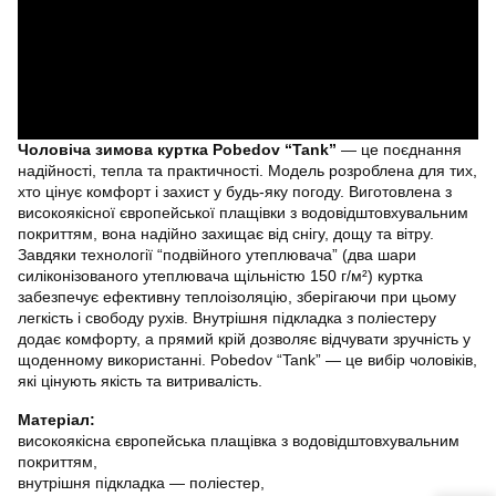
Чоловіча зимова куртка Pobedov “Tank”
— це поєднання
надійності, тепла та практичності. Модель розроблена для тих,
хто цінує комфорт і захист у будь-яку погоду. Виготовлена з
високоякісної європейської плащівки з водовідштовхувальним
покриттям, вона надійно захищає від снігу, дощу та вітру.
Завдяки технології “подвійного утеплювача” (два шари
силіконізованого утеплювача щільністю 150 г/м²) куртка
забезпечує ефективну теплоізоляцію, зберігаючи при цьому
легкість і свободу рухів. Внутрішня підкладка з поліестеру
додає комфорту, а прямий крій дозволяє відчувати зручність у
щоденному використанні. Pobedov “Tank” — це вибір чоловіків,
які цінують якість та витривалість.
Матеріал:
високоякісна європейська плащівка з водовідштовхувальним
покриттям,
внутрішня підкладка — поліестер,