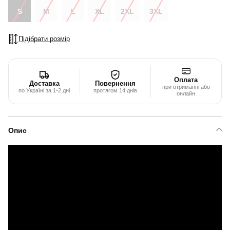
S
M
L
XL
2XL
3XL
Підібрати розмір
Оплата
Доставка
Повернення
при отриманні або
по Україні за 1-2 дні
протягом 14 днів
онлайн
Опис