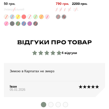
50 грн.
790 грн.
2200 грн.
Матеріал
плащівка
Універсальний
S
M
L
XL
2XL
Склад тканини
100% поліестер
Країна - виробник
україна
ВІДГУКИ ПРО ТОВАР
4 відгуки
Зимою в Карпатах не змерз
Іван
05.01.2026