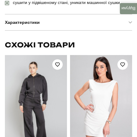
сушити у підвішеному стані, уникати машинної сушки
Відгуки
Характеристики
Бренд
pobedov
СХОЖІ ТОВАРИ
Модель
pobedov motive жіноча
Артикул
OWku2758Skt
Вид
куртка
Призначення
для повсякденного носіння
Стать
жіночий
Стиль
повсякденний