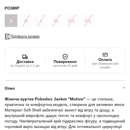
РОЗМІР
S
M
L
XL
2XL
3XL
Підібрати розмір
Оплата
Доставка
Повернення
при отриманні або
по Україні за 1-2 дні
протягом 14 днів
онлайн
Опис
Жіноча куртка Pobedov Jacket "Motive"
— це стильна,
практична та комфортна модель, створена для активних жінок.
Матеріал Soft Shell забезпечує захист від вітру та дощу, а
внутрішній мікрофліс дарує тепло та комфорт у прохолодну
погоду. Напівприталений крій підкреслює фігуру, а підвищений
горловий виріз захищає від вітру. Для оптимальної циркуляції