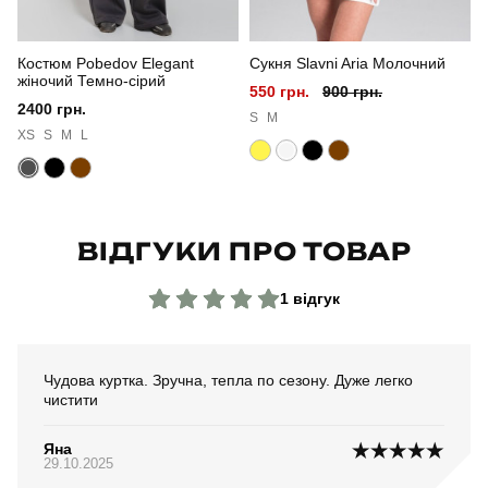
Сезон
осінь
Костюм Pobedov Elegant
Сукня Slavni Aria Молочний
Колір
койот
жіночий Темно-сірий
550 грн.
900 грн.
2400 грн.
Матеріал
софтшел
S
M
XS
S
M
L
Склад тканини
100% поліестер
Країна - виробник
україна
ВІДГУКИ ПРО ТОВАР
1 відгук
Чудова куртка. Зручна, тепла по сезону. Дуже легко
чистити
Яна
29.10.2025