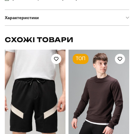
Характеристики
Бренд
pobedov
СХОЖІ ТОВАРИ
Модель
pobedov matrix
ТОП
Артикул
OWku2542Sbe
Вид
куртка
Призначення
для повсякденного носіння
Стать
чоловічий
Стиль
повсякденний
Сезон
весна