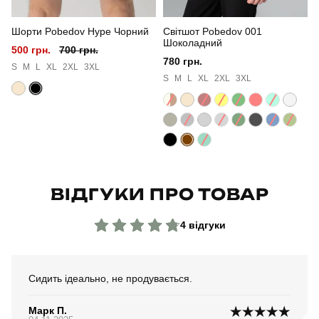
Шорти Pobedov Hype Чорний
Світшот Pobedov 001
Колір
бежевий
Шоколадний
500 грн.
700 грн.
780 грн.
Матеріал
софтшел
S
M
L
XL
2XL
3XL
S
M
L
XL
2XL
3XL
Склад тканини
100% поліестер
Країна - виробник
україна
ВІДГУКИ ПРО ТОВАР
4 відгуки
Сидить ідеально, не продувається.
Марк П.