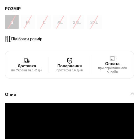
РОЗМІР
S
M
L
XL
2XL
3XL
Підібрати розмір
Оплата
Доставка
Повернення
при отриманні або
по Україні за 1-2 дні
протягом 14 днів
онлайн
Опис