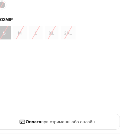
ОЗМІР
S
M
L
XL
2XL
Оплата
при отриманні або онлайн