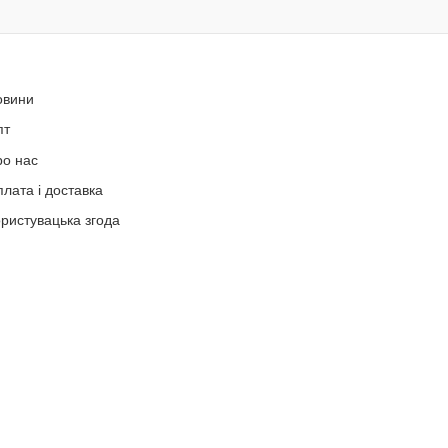
овини
пт
ро нас
лата і доставка
ристувацька згода