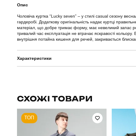
Опис
Чоловіча куртка “Lucky seven” – у стилі casual сезону вес
гардеробі. Додаткову оригінальність надає куртці правильн
матеріал, що добре тримає форму, має невеликий запас роз
тривалий час експлуатація не втрачає яскравості кольору. 
внутрішня потайна кишеня для речей, закривається блискавк
Характеристики
Бренд
Артикул
СХОЖІ ТОВАРИ
Стать
ТОП
Сезон
Матеріал