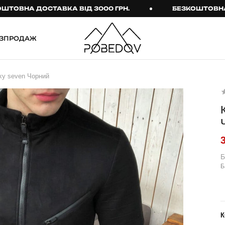
НА ДОСТАВКА ВІД 3000 ГРН.
БЕЗКОШТОВНА ДОСТ
ЗПРОДАЖ
ШТАНИ
ТАКТИЧНИЙ ОДЯГ
ky seven Чорний
Брюки
Тактичне спорядження
Джогери
Тактичний жіночий
одяг
Карго
Тактичний чоловічий
Спортивні штани
одяг
Лосини
Тактичні рукавиці
Б
Б
Джинси
Тактичні шкарпетки
КОМПЛЕКТИ
ТЕРМО-КОМПЛЕКТИ
ФУТБОЛКИ І СОРОЧКИ
Куртка й штани
К