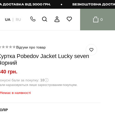
АВКА ВІД 3000 ГРН.
БЕЗКОШТОВНА ДОСТАВКА ВІ
UA
RU
0
ШОРТИ
Плавальні
шорти
Відгуки про товар
Куртка Pobedov Jacket Lucky seven
Шорти
Чорний
340 грн.
онусні бали за покупку:
10
али нараховуються лише зареєстрованим покупцям.
Немає в наявності
ОЛІР