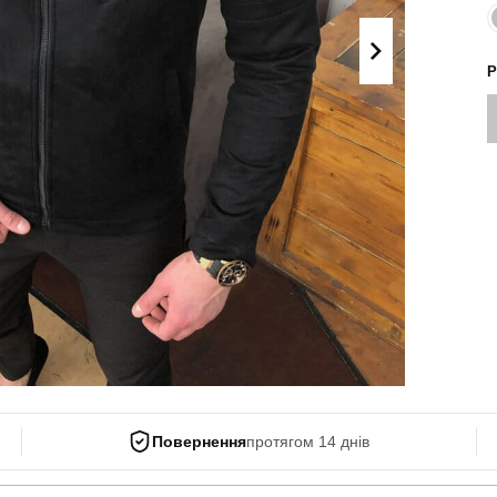
Поло
Літні комплекти
Сорочки
Комбінезони
Р
Футболки
Спортивні
костюми
Майки
Кежуал
ХУДІ, СВІТШОТИ, СВЕТРИ
Кофти
Светри
Світшоти
Худі
Боді
Повернення
протягом 14 днів