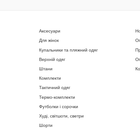
Аксесуари
Н
Для жінок
О
Купальники та пляжний одяг
П
Верхній одяг
Оп
Штани
Ко
Комплекти
Тактичний одяг
Термо-комплекти
Футболки і сорочки
Худі, світшоти, светри
Шорти