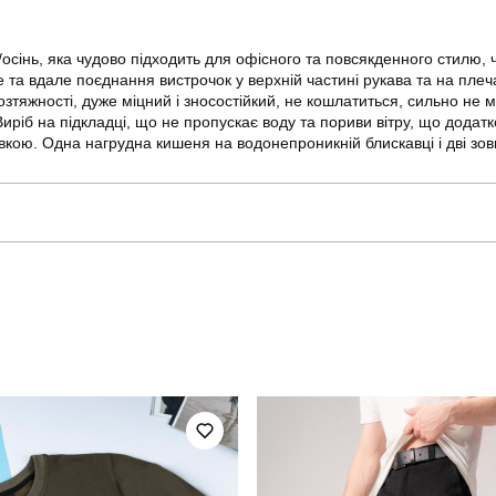
на/осінь, яка чудово підходить для офісного та повсякденного стилю
е та вдале поєднання вистрочок у верхній частині рукава та на плеч
тяжності, дуже міцний і зносостійкий, не кошлатиться, сильно не 
Виріб на підкладці, що не пропускає воду та пориви вітру, що додатк
ою. Одна нагрудна кишеня на водонепроникній блискавці і дві зовніш
pobedov
Модель
OWku1178Sba
Призначення
чоловічий
Стиль
весна
Колір
замша
Країна - виробник