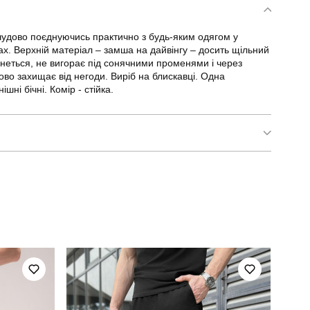
, чудово поєднуючись практично з будь-яким одягом у
ах. Верхній матеріал – замша на дайвінгу – досить щільний
мнеться, не вигорає під сонячними променями і через
ово захищає від негоди. Виріб на блискавці. Одна
ні бічні. Комір - стійка.
pobedov jacket lucky seven
для повсякденного носіння
повсякденний
чорний
україна