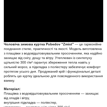
Чоловіча зимова куртка Pobedov “Zmist”
— це гармонійне
поєднання стилю, практичності та якості. Модель виготовлена
з плащівки з водовідштовхувальним просоченням, яка надійно
захищає від снігу, дощу та вітру. Утеплювач із синтепуху
щільністю 300 г/м² гарантує збереження тепла навіть у
сильний мороз, а підкладка з поліестеру забезпечує комфорт
протягом усього дня. Продуманий крій і функціональні деталі
роблять цю куртку ідеальною для повсякденного використання
взимку.
Матеріал:
Плащівка з водовідштовхувальним просоченням — захищає
від опадів і вітру,
внутрішня підкладка — поліестер,
утеплювач — синтепух щільністю 300 г/м².