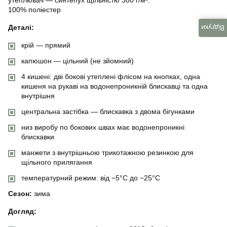
100% поліестер
Деталі:
Відгуки
крій — прямий
капюшон — цільний (не зйомний)
4 кишені: дві бокові утеплені флісом на кнопках, одна
кишеня на рукаві на водонепроникній блискавці та одна
внутрішня
центральна застібка — блискавка з двома бігунками
низ виробу по бокових швах має водонепроникні
блискавки
манжети з внутрішньою трикотажною резинкою для
щільного прилягання
температурний режим: від −5°C до −25°C
Сезон:
зима
Догляд: