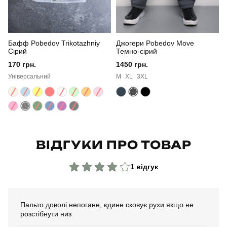
Сезон
зима
Бафф Pobedov Trikotazhniy
Джогери Pobedov Move
Колір
хакі
Сірий
Темно-сірий
170 грн.
1450 грн.
Матеріал
плащівка
Універсальний
M
XL
3XL
Склад тканини
100% поліестер
Країна - виробник
україна
ВІДГУКИ ПРО ТОВАР
1 відгук
Пальто доволі непогане, єдине сковує рухи якщо не
розстібнути низ