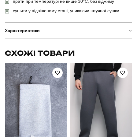
прати при температурі не вище 30°C, без віджиму
сушити у підвішеному стані, уникаючи штучної сушки
Характеристики
Бренд
pobedov
СХОЖІ ТОВАРИ
Модель
pobedov zmist
Артикул
OWku2621Skh
Вид
куртка
Призначення
для повсякденного носіння
Стать
чоловічий
Стиль
повсякденний