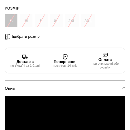
РОЗМІР
S
M
L
XL
2XL
3XL
Підібрати розмір
Оплата
Доставка
Повернення
при отриманні або
по Україні за 1-2 дні
протягом 14 днів
онлайн
Опис