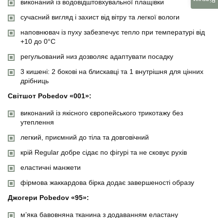
Відгуки
виконаний із водовідштовхувальної плащівки
сучасний вигляд і захист від вітру та легкої вологи
наповнювач із пуху забезпечує тепло при температурі від
+10 до 0°C
регульований низ дозволяє адаптувати посадку
3 кишені: 2 бокові на блискавці та 1 внутрішня для цінних
дрібниць
Світшот Pobedov «001»:
виконаний із якісного європейського трикотажу без
утеплення
легкий, приємний до тіла та довговічний
крій Regular добре сідає по фігурі та не сковує рухів
еластичні манжети
фірмова жаккардова бірка додає завершеності образу
Джогери Pobedov «95»:
м’яка бавовняна тканина з додаванням еластану