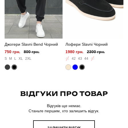
Сезон
весна-осінь
Колір
чорний
Матеріал
плащівка
Джогери Slavni Bend Чорний
Лофери Slavni Чорний
Країна - виробник
україна
750 грн.
800 грн.
1980 грн.
2300 грн.
S
M
L
XL
2XL
41
42
43
44
45
ВІДГУКИ ПРО ТОВАР
Відгуків ще немає.
Станьте першим, хто залишить відгук.
ЗАЛИШИТИ ВІДГУК