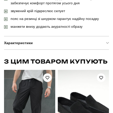
забезпечує комфорт протягом усього дня
звужений крій підкреслює силует
пояс на резинці зі шнурком гарантує надійну посадку
манжети внизу додають акуратності образу
Характеристики
Бренд
pobedov
З ЦИМ ТОВАРОМ КУПУЮТЬ
Артикул
SBks5308Sba
Призначення
для повсякденного носіння
Стать
чоловічий
Стиль
повсякденний