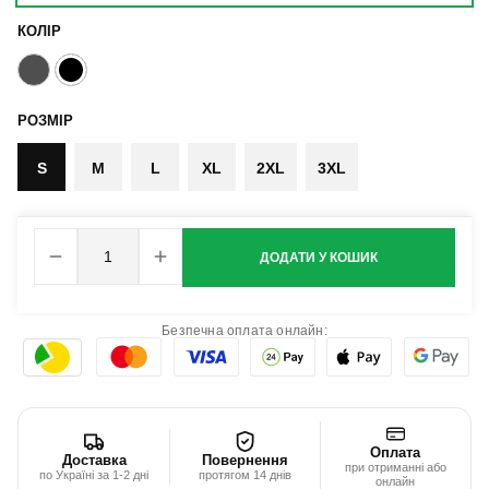
КОЛІР
РОЗМІР
S
M
L
XL
2XL
3XL
ДОДАТИ У КОШИК
Безпечна оплата онлайн:
Оплата
Доставка
Повернення
при отриманні або
по Україні за 1-2 дні
протягом 14 днів
онлайн