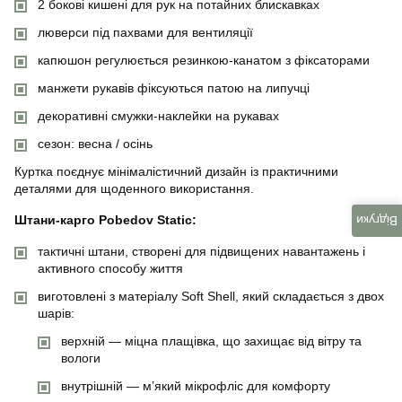
2 бокові кишені для рук на потайних блискавках
люверси під пахвами для вентиляції
капюшон регулюється резинкою-канатом з фіксаторами
манжети рукавів фіксуються патою на липучці
декоративні смужки-наклейки на рукавах
сезон: весна / осінь
Куртка поєднує мінімалістичний дизайн із практичними
деталями для щоденного використання.
Штани-карго Pobedov Static:
Відгуки
тактичні штани, створені для підвищених навантажень і
активного способу життя
виготовлені з матеріалу Soft Shell, який складається з двох
шарів:
верхній — міцна плащівка, що захищає від вітру та
вологи
внутрішній — м’який мікрофліс для комфорту