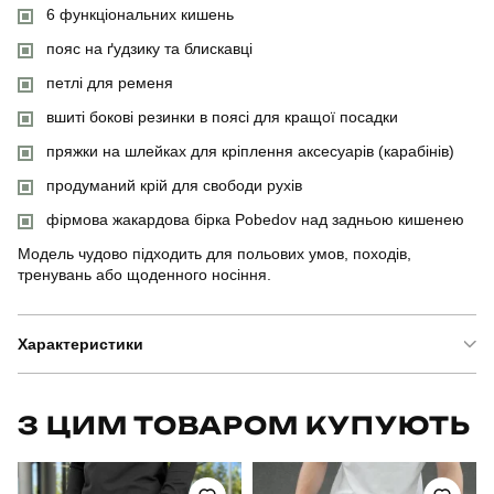
6 функціональних кишень
пояс на ґудзику та блискавці
петлі для ременя
вшиті бокові резинки в поясі для кращої посадки
пряжки на шлейках для кріплення аксесуарів (карабінів)
продуманий крій для свободи рухів
фірмова жакардова бірка Pobedov над задньою кишенею
Модель чудово підходить для польових умов, походів,
тренувань або щоденного носіння.
Характеристики
Бренд
pobedov
З ЦИМ ТОВАРОМ КУПУЮТЬ
Артикул
SBkm5271Sba