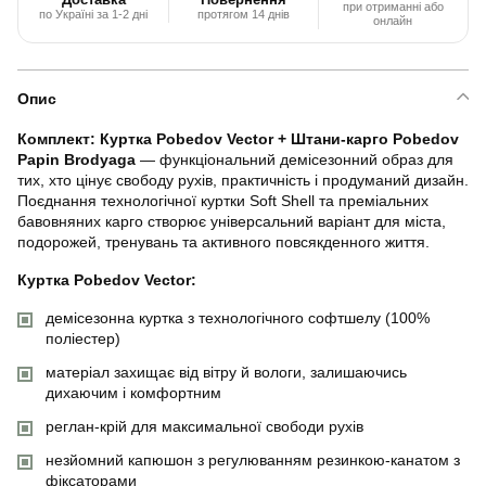
при отриманні або
по Україні за 1-2 дні
протягом 14 днів
онлайн
Опис
Комплект: Куртка Pobedov Vector + Штани-карго Pobedov
Papin Brodyaga
— функціональний демісезонний образ для
тих, хто цінує свободу рухів, практичність і продуманий дизайн.
Поєднання технологічної куртки Soft Shell та преміальних
бавовняних карго створює універсальний варіант для міста,
подорожей, тренувань та активного повсякденного життя.
Куртка Pobedov Vector:
демісезонна куртка з технологічного софтшелу (100%
поліестер)
матеріал захищає від вітру й вологи, залишаючись
дихаючим і комфортним
реглан-крій для максимальної свободи рухів
незйомний капюшон з регулюванням резинкою-канатом з
фіксаторами