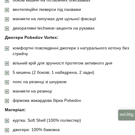
бокові кишені на потаємних блискавках
вентиляційні люверси під пахвами
манжети на липучках для щільної фіксації
декоративні techwear-акценти на рукавах
Джогери Pobedov Vortex:
комфортні повсякденні джогери з натурального котону без
стрейчу
вільний крій для зручності протягом активного дня
5 кишень (2 бокові, 1 набедрена, 2 задні)
пояс на резинці зі шнурком
манжети на резинці
фірмова жакардова бірка Pobedov
Матеріал:
Відгуки
куртка: Soft Shell (100% поліестер)
джогери: 100% бавовна