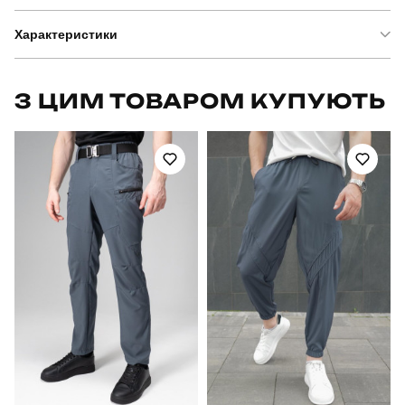
Характеристики
Бренд
pobedov
З ЦИМ ТОВАРОМ КУПУЮТЬ
Артикул
SBkm5274Sba
Призначення
для повсякденного носіння
Стать
чоловічий
Стиль
повсякденний
Сезон
осінь
Колір
чорний
Матеріал
софтшел