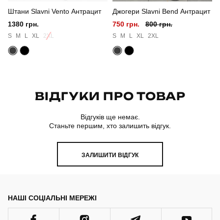
Штани Slavni Vento Антрацит
Джогери Slavni Bend Антрацит
Склад тканини
куртка: 100% поліестер штани: 100% бавовна
1380 грн.
750 грн.
800 грн.
Країна - виробник
україна
S
M
L
XL
2XL
S
M
L
XL
2XL
ВІДГУКИ ПРО ТОВАР
Відгуків ще немає.
Станьте першим, хто залишить відгук.
ЗАЛИШИТИ ВІДГУК
НАШІ СОЦІАЛЬНІ МЕРЕЖІ