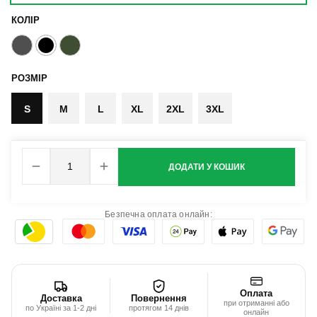
КОЛІР
РОЗМІР
S
M
L
XL
2XL
3XL
ДОДАТИ У КОШИК
Безпечна оплата онлайн:
Оплата
Доставка
Повернення
при отриманні або
по Україні за 1-2 дні
протягом 14 днів
онлайн