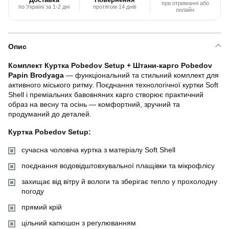
при отриманні або
по Україні за 1-2 дні
протягом 14 днів
онлайн
Опис
Комплект Куртка Pobedov Setup + Штани-карго Pobedov
Papin Brodyaga
— функціональний та стильний комплект для
активного міського ритму. Поєднання технологічної куртки Soft
Shell і преміальних бавовняних карго створює практичний
образ на весну та осінь — комфортний, зручний та
продуманий до деталей.
Куртка Pobedov Setup:
сучасна чоловіча куртка з матеріалу Soft Shell
поєднання водовідштовхувальної плащівки та мікрофлісу
захищає від вітру й вологи та зберігає тепло у прохолодну
погоду
прямий крій
цільний капюшон з регулюванням