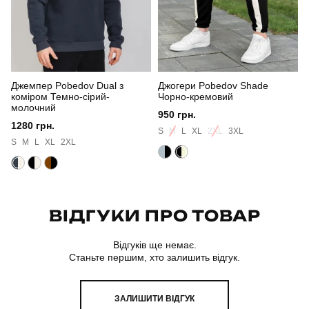
Колір
чорний
Матеріал
софтшел
Джемпер Pobedov Dual з
Джогери Pobedov Shade
Склад тканини
куртка: 100% поліестер штани: 100% бавовна
коміром Темно-сірий-
Чорно-кремовий
молочний
950 грн.
Країна - виробник
україна
1280 грн.
S
M
L
XL
2XL
3XL
S
M
L
XL
2XL
ВІДГУКИ ПРО ТОВАР
Відгуків ще немає.
Станьте першим, хто залишить відгук.
ЗАЛИШИТИ ВІДГУК