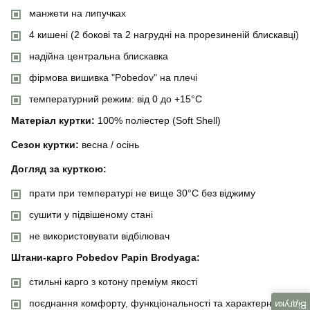
манжети на липучках
4 кишені (2 бокові та 2 нагрудні на прорезиненій блискавці)
надійна центральна блискавка
фірмова вишивка "Pobedov" на плечі
температурний режим: від 0 до +15°C
Матеріал куртки:
100% поліестер (Soft Shell)
Сезон куртки:
весна / осінь
Догляд за курткою:
прати при температурі не вище 30°C без віджиму
сушити у підвішеному стані
не використовувати відбілювач
Штани-карго Pobedov Papin Brodyaga:
стильні карго з котону преміум якості
поєднання комфорту, функціональності та характерного
Відгуки