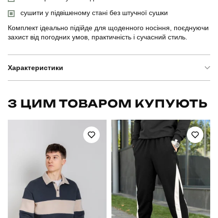
сушити у підвішеному стані без штучної сушки
Комплект ідеально підійде для щоденного носіння, поєднуючи
захист від погодних умов, практичність і сучасний стиль.
Характеристики
Бренд
pobedov
З ЦИМ ТОВАРОМ КУПУЮТЬ
Артикул
SBkm5282Sba
Призначення
для повсякденного носіння
Стать
чоловічий
Стиль
повсякденний
Сезон
осінь