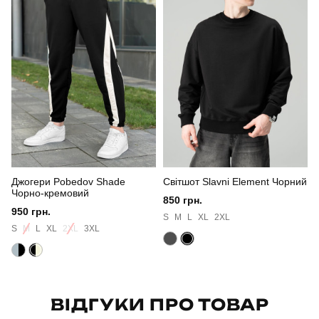
Стать
чоловічий
Стиль
повсякденний
Сезон
осінь
Колір
синій
Матеріал
софтшел
Джогери Pobedov Shade
Світшот Slavni Element Чорний
Склад тканини
100% поліестер
Чорно-кремовий
850 грн.
950 грн.
Країна - виробник
україна
S
M
L
XL
2XL
S
M
L
XL
2XL
3XL
ВІДГУКИ ПРО ТОВАР