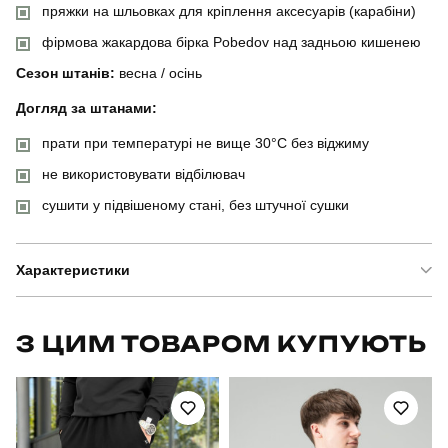
пряжки на шльовках для кріплення аксесуарів (карабіни)
фірмова жакардова бірка Pobedov над задньою кишенею
Сезон штанів:
весна / осінь
Догляд за штанами:
прати при температурі не вище 30°C без віджиму
не використовувати відбілювач
сушити у підвішеному стані, без штучної сушки
Характеристики
Бренд
pobedov
З ЦИМ ТОВАРОМ КУПУЮТЬ
Артикул
SBkm52702XLbb
Призначення
для повсякденного носіння