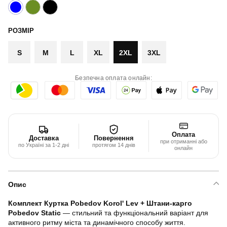
РОЗМІР
S
M
L
XL
2XL
3XL
Безпечна оплата онлайн:
Оплата
Доставка
Повернення
при отриманні або
по Україні за 1-2 дні
протягом 14 днів
онлайн
Опис
Комплект Куртка Pobedov Korol' Lev + Штани-карго
Pobedov Static
— стильний та функціональний варіант для
активного ритму міста та динамічного способу життя.