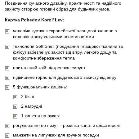
Поєднання сучасного дизайну, практичності та надійного
захисту створює готовий образ для будь-яких умов.
Куртка Pobedov Korol' Lev:
чоловіча куртка з європейської плащової тканини з
водовідштовхувальними властивостями
технологія Soft Shell (поєднання плащової тканини та
флісу) забезпечує захист від вітру, легкого дощу та
комфортне збереження тепла
приталений крій підкреслює силует
підвищене горло для додаткового захисту від вітру
5 функціональних кишень:
2 бічні
2 нагрудні
1 кишеня на рукаві
регулювання по низу — резинка-канат з фіксатором
манжети на липучках для зручної посадки