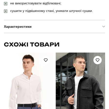
не використовувати відбілювачі;
сушити у підвішеному стані, уникати штучної сушки.
Характеристики
Бренд
pobedov
СХОЖІ ТОВАРИ
Модель
pobedov shadow
Артикул
OWku2765Skh
Вид
куртка
Призначення
для повсякденного носіння
Стать
чоловічий
Стиль
повсякденний