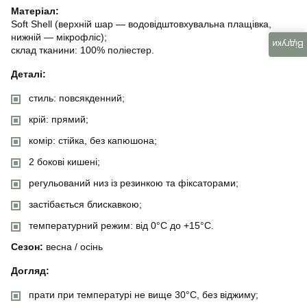
Матеріал:
Soft Shell (верхній шар — водовідштовхувальна плащівка,
нижній — мікрофліс);
Відгуки
склад тканини: 100% поліестер.
Деталі:
стиль: повсякденний;
крій: прямий;
комір: стійка, без капюшона;
2 бокові кишені;
регульований низ із резинкою та фіксаторами;
застібається блискавкою;
температурний режим: від 0°C до +15°C.
Сезон:
весна / осінь
Догляд:
прати при температурі не вище 30°C, без віджиму;