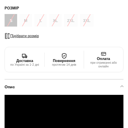
РОЗМІР
S
M
L
XL
2XL
3XL
Підібрати розмір
Оплата
Доставка
Повернення
при отриманні або
по Україні за 1-2 дні
протягом 14 днів
онлайн
Опис