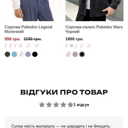
Сезон
весна / осінь
Сорочка Pobedov Legend
Сорочка-пальто Pobedov Mars
Колір
хакі
Молочний
Чорний
550 грн.
1100 грн.
1800 грн.
Матеріал
софтшел
S
M
L
XL
2XL
3XL
S
M
L
XL
2XL
Склад тканини
100% поліестер
Країна - виробник
україна
ВІДГУКИ ПРО ТОВАР
1 відгук
Супер якість матеріалу — не шарудить і не блищить.