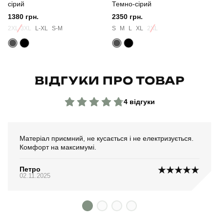
сірий
Темно-сірий
1380 грн.
2350 грн.
Матеріал
фліс
2XL-3XL
L-XL
S-M
S
M
L
XL
2XL
Країна - виробник
україна
ВІДГУКИ ПРО ТОВАР
4 відгуки
Матеріал приємний, не кусається і не електризується.
Комфорт на максимумі.
Петро
02.11.2025