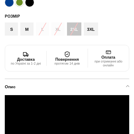
РОЗМІР
S
M
L
XL
2XL
3XL
Оплата
Доставка
Повернення
при отриманні або
по Україні за 1-2 дні
протягом 14 днів
онлайн
Опис