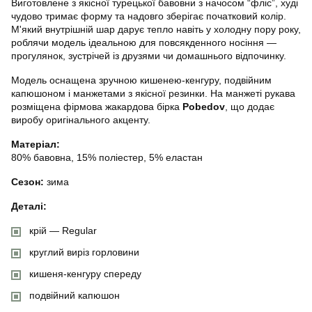
Виготовлене з якісної турецької бавовни з начосом “фліс”, худі
чудово тримає форму та надовго зберігає початковий колір.
М'який внутрішній шар дарує тепло навіть у холодну пору року,
роблячи модель ідеальною для повсякденного носіння —
прогулянок, зустрічей із друзями чи домашнього відпочинку.
Модель оснащена зручною кишенею-кенгуру, подвійним
капюшоном і манжетами з якісної резинки. На манжеті рукава
розміщена фірмова жакардова бірка
Pobedov
, що додає
виробу оригінального акценту.
Матеріал:
80% бавовна, 15% поліестер, 5% еластан
Сезон:
зима
Деталі:
крій — Regular
круглий виріз горловини
кишеня-кенгуру спереду
подвійний капюшон