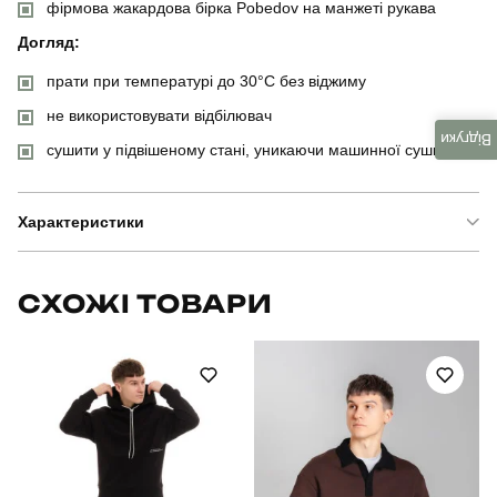
фірмова жакардова бірка Pobedov на манжеті рукава
Догляд:
прати при температурі до 30°C без віджиму
не використовувати відбілювач
Відгуки
сушити у підвішеному стані, уникаючи машинної сушки
Характеристики
Бренд
pobedov
СХОЖІ ТОВАРИ
Модель
pobedov 008 зима
Артикул
BLhu2557Sye
Вид
худі
Призначення
для повсякденного носіння