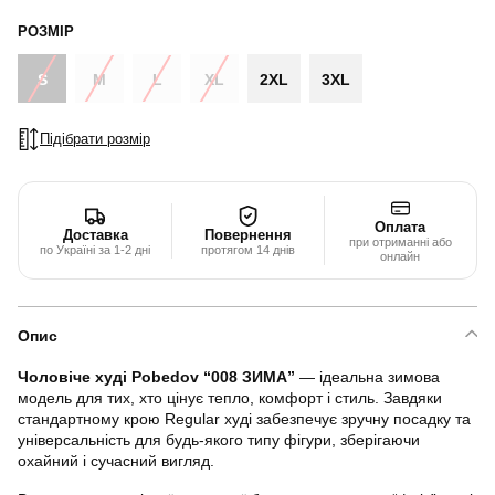
РОЗМІР
S
M
L
XL
2XL
3XL
Підібрати розмір
Оплата
Доставка
Повернення
при отриманні або
по Україні за 1-2 дні
протягом 14 днів
онлайн
Опис
Чоловіче худі Pobedov “008 ЗИМА”
— ідеальна зимова
модель для тих, хто цінує тепло, комфорт і стиль. Завдяки
стандартному крою Regular худі забезпечує зручну посадку та
універсальність для будь-якого типу фігури, зберігаючи
охайний і сучасний вигляд.