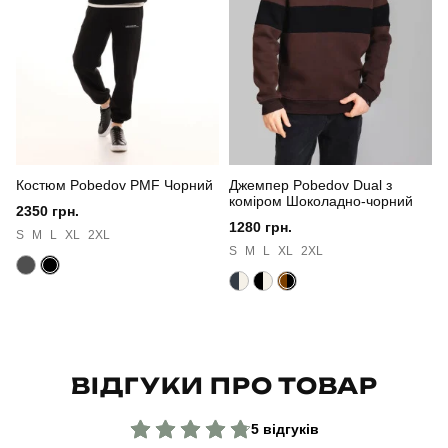
Стать
чоловічий
Стиль
повсякденний
Сезон
зима
Костюм Pobedov PMF Чорний
Джемпер Pobedov Dual з
Колір
жовтий
коміром Шоколадно-чорний
2350 грн.
1280 грн.
Матеріал
трикотаж із начосом
S
M
L
XL
2XL
S
M
L
XL
2XL
Склад тканини
80% бавовна, 15% поліестер, 5% еластан
Країна - виробник
україна
ВІДГУКИ ПРО ТОВАР
5 відгуків