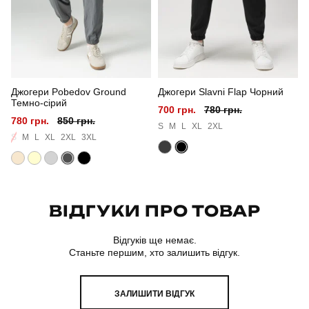
Сезон
весна
Колір
чорний
Джогери Pobedov Ground
Джогери Slavni Flap Чорний
Матеріал
двонитка
Темно-сірий
700 грн.
780 грн.
780 грн.
850 грн.
S
M
L
XL
2XL
S
M
L
XL
2XL
3XL
ВІДГУКИ ПРО ТОВАР
Відгуків ще немає.
Станьте першим, хто залишить відгук.
ЗАЛИШИТИ ВІДГУК