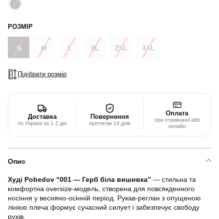
РОЗМІР
S
M
L
XL
2XL
3XL
Підібрати розмір
Оплата
Доставка
Повернення
при отриманні або
по Україні за 1-2 дні
протягом 14 днів
онлайн
Опис
Худі Pobedov “001 — Герб біла вишивка”
— стильна та
комфортна oversize-модель, створена для повсякденного
носіння у весняно-осінній період. Рукав-реглан з опущеною
лінією плеча формує сучасний силует і забезпечує свободу
рухів.