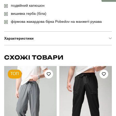
подвійний капюшон
вишивка герба (біла)
фірмова жакардова бірка Pobedov на манжеті рукава
Характеристики
Бренд
pobedov
СХОЖІ ТОВАРИ
Модель
pobedov 001 - герб біла вишивка
ТОП
Артикул
BLhu1552Sba
Призначення
для повсякденного носіння
Стать
чоловічий
Стиль
повсякденний