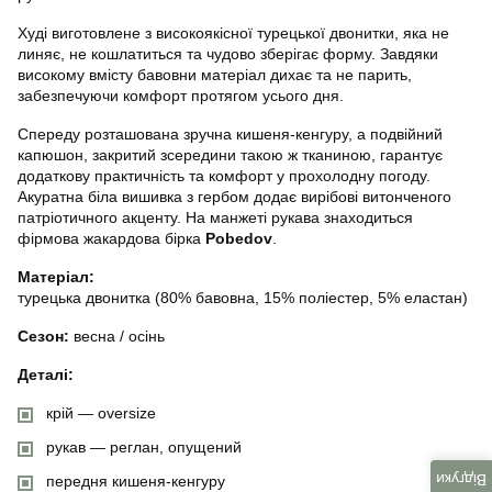
Худі виготовлене з високоякісної турецької двонитки, яка не
линяє, не кошлатиться та чудово зберігає форму. Завдяки
високому вмісту бавовни матеріал дихає та не парить,
забезпечуючи комфорт протягом усього дня.
Спереду розташована зручна кишеня-кенгуру, а подвійний
капюшон, закритий зсередини такою ж тканиною, гарантує
додаткову практичність та комфорт у прохолодну погоду.
Акуратна біла вишивка з гербом додає вирібові витонченого
патріотичного акценту. На манжеті рукава знаходиться
фірмова жакардова бірка
Pobedov
.
Матеріал:
турецька двонитка (80% бавовна, 15% поліестер, 5% еластан)
Сезон:
весна / осінь
Деталі:
крій — oversize
рукав — реглан, опущений
Відгуки
передня кишеня-кенгуру