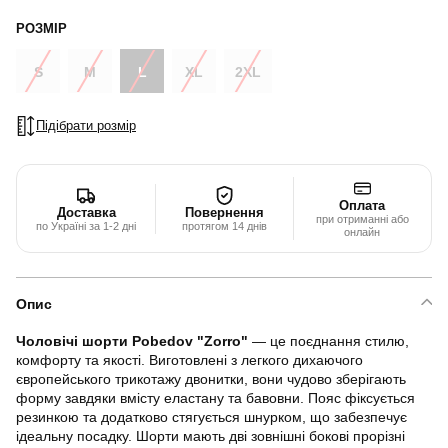
РОЗМІР
S
M
L
XL
2XL
Підібрати розмір
Оплата
Доставка
Повернення
при отриманні або
по Україні за 1-2 дні
протягом 14 днів
онлайн
Опис
Чоловічі шорти Pobedov "Zorro"
— це поєднання стилю,
комфорту та якості. Виготовлені з легкого дихаючого
європейського трикотажу двонитки, вони чудово зберігають
форму завдяки вмісту еластану та бавовни. Пояс фіксується
резинкою та додатково стягується шнурком, що забезпечує
ідеальну посадку. Шорти мають дві зовнішні бокові прорізні