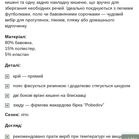
кишені та одну задню накладну кишеню, що зручно для
зберігання необхідних речей. Ідеально поєднуються з легкими
футболками, поло чи бавовняними сорочками — чудовий
вибір для прогулянок, пікніків, пляжу або домашнього
відпочинку.
Матеріал:
80% бавовна,
15% поліестер,
5% еластан
Деталі:
крій — прямий
пояс фіксується резинкою і додатково стягується шнуром
дві бокові врізні кишені на блискавці
ззаду — фірмова жакардова бірка “Pobedov”
Сезон:
літо
Догляд:
рекомендовано прати виріб при температурі не вище