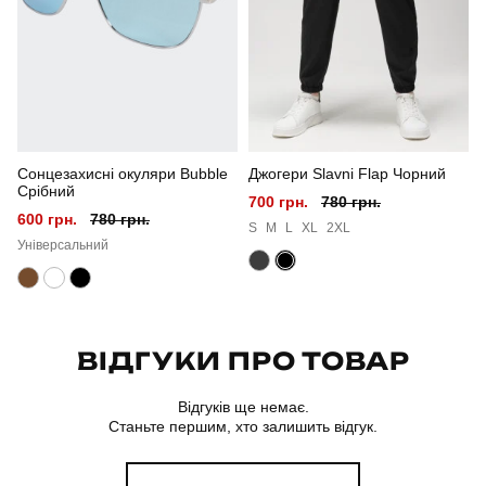
Стиль
повсякденний
Сезон
літо
Колір
жовто-чорний
Сонцезахисні окуляри Bubble
Джогери Slavni Flap Чорний
Матеріал
двонитка
Срібний
700 грн.
780 грн.
600 грн.
780 грн.
Склад тканини
80% бавовна, 15% поліестер, 5% еластан
S
M
L
XL
2XL
Універсальний
Країна - виробник
україна
ВІДГУКИ ПРО ТОВАР
Відгуків ще немає.
Станьте першим, хто залишить відгук.