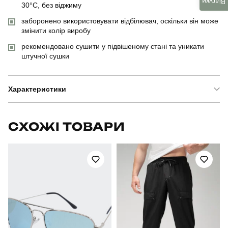
Відгуки
30°C, без віджиму
заборонено використовувати відбілювач, оскільки він може
змінити колір виробу
рекомендовано сушити у підвішеному стані та уникати
штучної сушки
Характеристики
Бренд
pobedov
СХОЖІ ТОВАРИ
Модель
pobedov zorro
Артикул
SOhr444Lyeba
Призначення
для повсякденного носіння
Стать
чоловічий