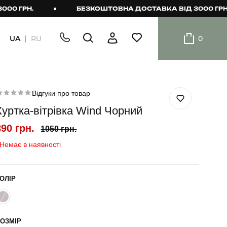
РН.
БЕЗКОШТОВНА ДОСТАВКА ВІД 3000 ГРН.
UA
RU
0
ШОРТИ
Плавальні
шорти
Відгуки про товар
Куртка-вітрівка Wind Чорний
Шорти
890 грн.
1050 грн.
Немає в наявності
ОЛІР
ОЗМІР