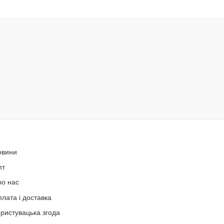
овини
пт
ро нас
лата і доставка
ристувацька згода