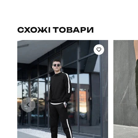
Бренд
Артикул
СХОЖІ ТОВАРИ
Призначення
Стиль
Колір
Склад тканини
водовідштовхуюча плащівка на трикот