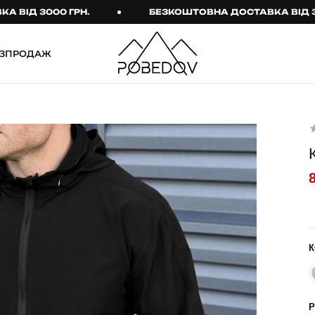
3000 ГРН.
БЕЗКОШТОВНА ДОСТАВКА ВІД 3000 Г
ЗПРОДАЖ
ШТАНИ
ТАКТИЧНИЙ ОДЯГ
Брюки
Тактичне спорядження
Джогери
Тактичний жіночий
одяг
Карго
Тактичний чоловічий
Спортивні штани
одяг
Лосини
Тактичні рукавиці
Джинси
Тактичні шкарпетки
К
КОМПЛЕКТИ
ТЕРМО-КОМПЛЕКТИ
ФУТБОЛКИ І СОРОЧКИ
Куртка й штани
Р