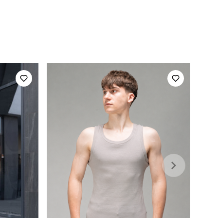
wind
бомбер
чоловічий
весна
плащівка
китай