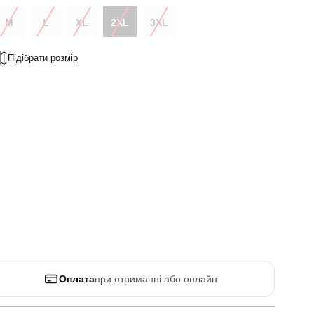
M
L
XL
2XL
3XL
Підібрати розмір
Оплата
при отриманні або онлайн