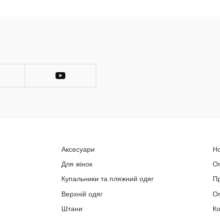
Аксесуари
Н
Для жінок
О
Купальники та пляжний одяг
П
Верхній одяг
Оп
Штани
Ко