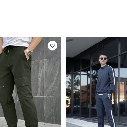
fors
Модель
OWvr29212XLba
Вид
для повсякденного носіння
Стать
повсякденний
Сезон
чорний
Матеріал
ажній основі (100% поліестер)
Країна - виробник