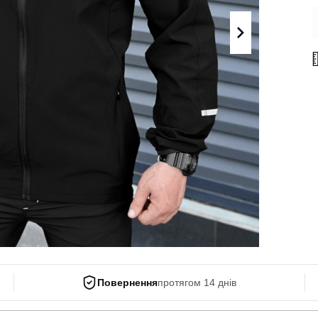
Поло
Літні комплекти
Сорочки
Комбінезони
Футболки
Спортивні
костюми
Майки
Кежуал
ХУДІ, СВІТШОТИ, СВЕТРИ
Кофти
Светри
Світшоти
Худі
Боді
Повернення
протягом 14 днів