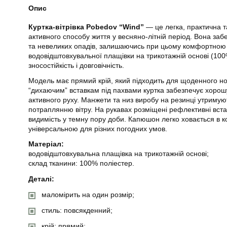
Опис
Куртка-вітрівка Pobedov “Wind”
— це легка, практична т
активного способу життя у весняно-літній період. Вона забе
та невеликих опадів, залишаючись при цьому комфортною 
водовідштовхувальної плащівки на трикотажній основі (100
зносостійкість і довговічність.
Модель має прямий крій, який підходить для щоденного но
“дихаючим” вставкам під пахвами куртка забезпечує хорошу
активного руху. Манжети та низ виробу на резинці утриму
потраплянню вітру. На рукавах розміщені рефлективні вста
видимість у темну пору доби. Капюшон легко ховається в к
універсальною для різних погодних умов.
Матеріал:
водовідштовхувальна плащівка на трикотажній основі;
склад тканини: 100% поліестер.
Деталі:
маломірить на один розмір;
стиль: повсякденний;
крій: прямий;