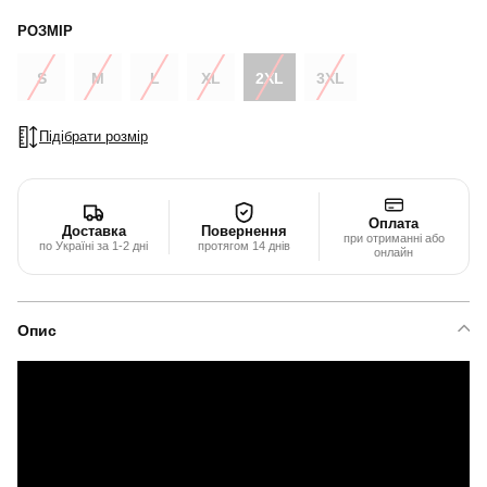
РОЗМІР
S
M
L
XL
2XL
3XL
Підібрати розмір
Оплата
Доставка
Повернення
при отриманні або
по Україні за 1-2 дні
протягом 14 днів
онлайн
Опис