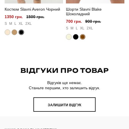
Костюм Slavni Averon Чорний
Шорти Slavni Blake
Колір
темний хакі
Шоколадний
1350 грн.
1500 грн.
700 грн.
900 грн.
Матеріал
плащівка
S
M
L
XL
2XL
S
M
L
XL
2XL
Склад тканини
100% поліестер
Країна - виробник
україна
ВІДГУКИ ПРО ТОВАР
Відгуків ще немає.
Станьте першим, хто залишить відгук.
ЗАЛИШИТИ ВІДГУК