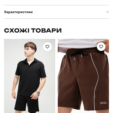
Характеристики
Бренд
pobedov
СХОЖІ ТОВАРИ
Модель
pobedov vpevnenist'
Артикул
OWku10512XLdkh
Вид
куртка
Призначення
для повсякденного носіння
Стать
чоловічий
Стиль
повсякденний
Сезон
весна