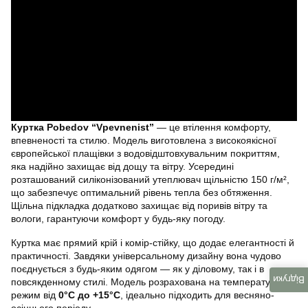
Куртка Pobedov “Vpevnenist”
— це втілення комфорту,
впевненості та стилю. Модель виготовлена з високоякісної
європейської плащівки з водовідштовхувальним покриттям,
яка надійно захищає від дощу та вітру. Усередині
розташований силіконізований утеплювач щільністю 150 г/м²,
що забезпечує оптимальний рівень тепла без обтяження.
Щільна підкладка додатково захищає від поривів вітру та
вологи, гарантуючи комфорт у будь-яку погоду.
Куртка має прямий крій і комір-стійку, що додає елегантності й
практичності. Завдяки універсальному дизайну вона чудово
поєднується з будь-яким одягом — як у діловому, так і в
Відгуки
повсякденному стилі. Модель розрахована на температурний
режим від
0°C до +15°C
, ідеально підходить для весняно-
осіннього періоду.