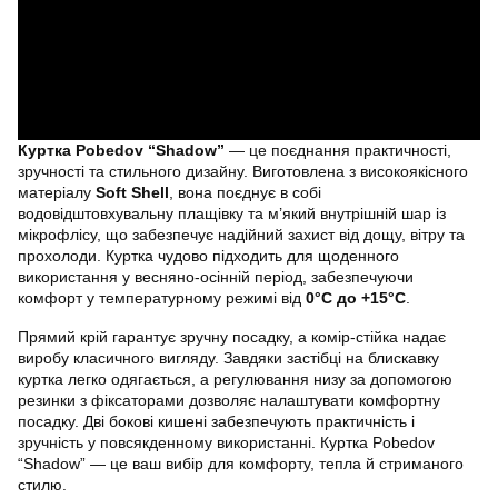
Куртка Pobedov “Shadow”
— це поєднання практичності,
зручності та стильного дизайну. Виготовлена з високоякісного
матеріалу
Soft Shell
, вона поєднує в собі
водовідштовхувальну плащівку та м’який внутрішній шар із
мікрофлісу, що забезпечує надійний захист від дощу, вітру та
прохолоди. Куртка чудово підходить для щоденного
використання у весняно-осінній період, забезпечуючи
комфорт у температурному режимі від
0°C до +15°C
.
Прямий крій гарантує зручну посадку, а комір-стійка надає
виробу класичного вигляду. Завдяки застібці на блискавку
куртка легко одягається, а регулювання низу за допомогою
резинки з фіксаторами дозволяє налаштувати комфортну
посадку. Дві бокові кишені забезпечують практичність і
зручність у повсякденному використанні. Куртка Pobedov
“Shadow” — це ваш вибір для комфорту, тепла й стриманого
стилю.