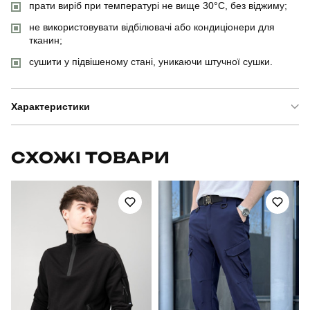
прати виріб при температурі не вище 30°C, без віджиму;
не використовувати відбілювачі або кондиціонери для
тканин;
сушити у підвішеному стані, уникаючи штучної сушки.
Характеристики
Бренд
pobedov
СХОЖІ ТОВАРИ
Модель
pobedov shadow
Артикул
OWku2765Sba
Вид
куртка
Призначення
для повсякденного носіння
Стать
чоловічий