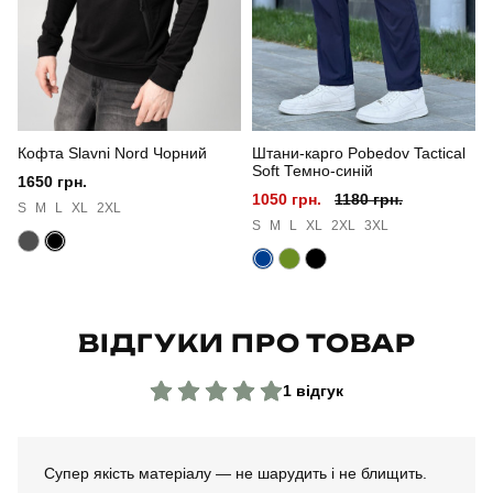
Стиль
повсякденний
Сезон
весна
Кофта Slavni Nord Чорний
Штани-карго Pobedov Tactical
Колір
чорний
Soft Темно-синій
1650 грн.
1050 грн.
1180 грн.
Матеріал
софтшел
S
M
L
XL
2XL
S
M
L
XL
2XL
3XL
Склад тканини
100% поліестер
Країна - виробник
україна
ВІДГУКИ ПРО ТОВАР
1 відгук
Супер якість матеріалу — не шарудить і не блищить.