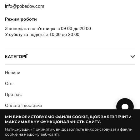
info@pobedov.com
Режим роботи
З понеділка по п'ятницю: з 09:00 до 20:00
У суботу та неділю: з 10:00 до 20:00
КАТЕГОРІЇ
Новини
Опт
Про нас
Оплата і доставка
Користувацька згода
МИ ВИКОРИСТОВУЄМО ФАЙЛИ COOKIE, ЩОБ ЗАБЕЗПЕЧИТИ
МАКСИМАЛЬНУ ФУНКЦІОНАЛЬНІСТЬ САЙТУ.
Натиснувши «Прийняти», ви дозволяєте використовувати файли
cookie на нашому веб-сайті.
© Pobedov | 2018 — 2026