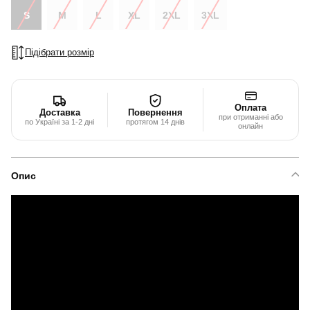
S
M
L
XL
2XL
3XL
Підібрати розмір
Оплата
Доставка
Повернення
при отриманні або
по Україні за 1-2 дні
протягом 14 днів
онлайн
Опис