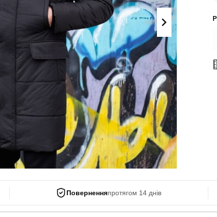
Поло
Літні комплекти
Р
Сорочки
Комбінезони
Футболки
Спортивні
костюми
Майки
Кежуал
ХУДІ, СВІТШОТИ, СВЕТРИ
Кофти
Светри
Світшоти
Худі
Боді
Повернення
протягом 14 днів