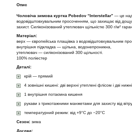
Опис
Чоловіча зимова куртка Pobedov “Interstellar”
— це наді
водовідштовхувальним просоченням, що захищає від дощу, с
захист. Силіконізований утеплювач щільністю 300 г/м² гаран
Матеріал:
верх — європейська плащівка з водовідштовхувальним пр
внутрішня підкладка — щільна, водонепроникна,
утеплювач — силіконізований 300 щільності.
100% поліестер
Деталі:
крій — прямий
4 зовнішні кишені: дві верхні утеплені флісом і дві ниж
1 внутрішня потаємна кишеня
рукави з трикотажними манжетами для захисту від вітру 
температурний режим: від +9°C до −20°C
Сезон:
зима
Догляд: