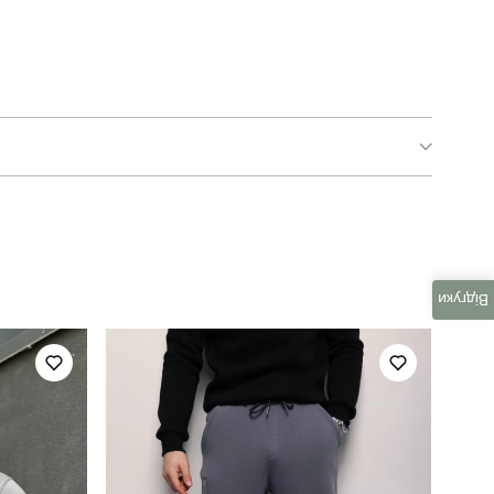
pobedov interstellar new
для повсякденного носіння
Відгуки
повсякденний
чорний
україна