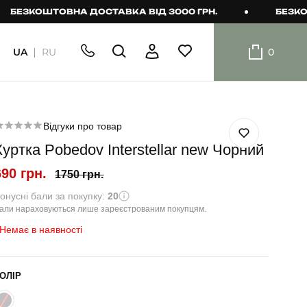
КОШТОВНА ДОСТАВКА ВІД 3000 ГРН.
БЕЗКОШТОВН
UA
RU
0
ШОРТИ
Плавальні
шорти
Відгуки про товар
Куртка Pobedov Interstellar new Чорний
Шорти
690 грн.
1750 грн.
онусні бали за покупку:
20
али нараховуються лише зареєстрованим покупцям.
Немає в наявності
ОЛІР