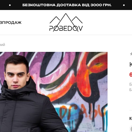
БЕЗКОШТОВНА ДОСТАВКА ВІД 3000 ГРН.
БЕЗ
ЗПРОДАЖ
ШТАНИ
ТАКТИЧНИЙ ОДЯГ
ний
Брюки
Тактичне спорядження
Джогери
Тактичний жіночий
одяг
Карго
Тактичний чоловічий
Спортивні штани
одяг
Б
Б
Лосини
Тактичні рукавиці
Джинси
Тактичні шкарпетки
КОМПЛЕКТИ
ТЕРМО-КОМПЛЕКТИ
К
ФУТБОЛКИ І СОРОЧКИ
Куртка й штани