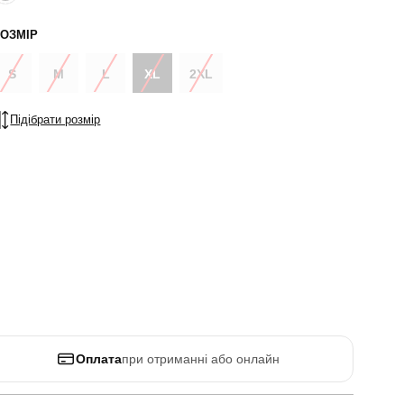
ОЗМІР
S
M
L
XL
2XL
Підібрати розмір
Оплата
при отриманні або онлайн