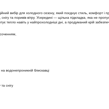
йний вибір для холодного сезону, який поєднує стиль, комфорт і пр
нігу та поривів вітру. Усередині — щільна підкладка, яка не пропу
тує тепло навіть у найпрохолодніші дні, а продуманий крій забезпечу
осоченням,
ні на водонепроникній блискавці
та снігу