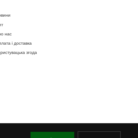
овини
пт
ро нас
лата і доставка
ристувацька згода