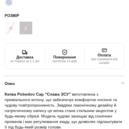
РОЗМІР
M
L
Оплата
Доставка
Повернення
при отриманні або
по Україні за 1-2 дні
протягом 14 днів
онлайн
Опис
Кепка Pobedov Cap “Слава ЗСУ”
виготовлена з
преміального котону, що забезпечує комфортне носіння та
чудову повітропроникність. Завдяки лаконічному дизайну й
патріотичному напису ця кепка стане стильним акцентом у
будь-якому образі. Модель чудово захищає від сонячних
променів і має регулювання ззаду, що дозволяє підлаштувати
її під будь-який розмір голови.