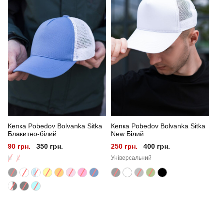
Призначення
для повсякденного носіння
Стать
унісекс
Стиль
повсякденний
Сезон
літо
Колір
темно-синій
Кепка Pobedov Bolvanka Sitka
Кепка Pobedov Bolvanka Sitka
Матеріал
котон
Блакитно-білий
New Білий
90 грн.
350 грн.
250 грн.
400 грн.
M
L
Універсальний