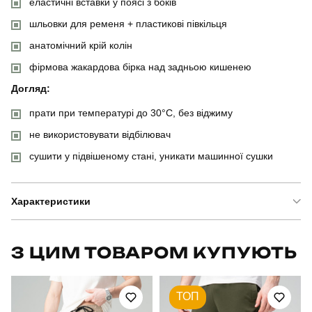
еластичні вставки у поясі з боків
шльовки для ременя + пластикові півкільця
анатомічний крій колін
фірмова жакардова бірка над задньою кишенею
Догляд:
прати при температурі до 30°C, без віджиму
не використовувати відбілювач
сушити у підвішеному стані, уникати машинної сушки
Характеристики
Бренд
pobedov
З ЦИМ ТОВАРОМ КУПУЮТЬ
Модель
pobedov tactical soft
ТОП
Артикул
PNcr2386Ldb