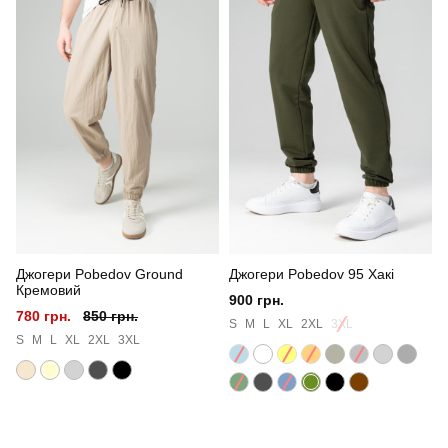
Призначення
тактичні
Стать
чоловічий
Стиль
військовий
Сезон
весна
Колір
темно-синій
Джогери Pobedov Ground
Джогери Pobedov 95 Хакі
Матеріал
софт
Кремовий
900 грн.
780 грн.
850 грн.
Склад тканини
100% поліестер
S
M
L
XL
2XL
3XL
S
M
L
XL
2XL
3XL
Країна - виробник
україна