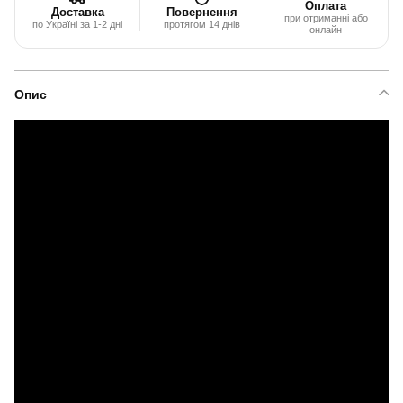
Оплата
Доставка
Повернення
при отриманні або
по Україні за 1-2 дні
протягом 14 днів
онлайн
Опис