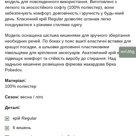
модель для повсякденного використання. Виготовлені з
легкого та зносостійкого софту (100% поліестер), вони
забезпечують комфорт, довговічність і зручність у будь-який
день. Класичний крій Regular дозволяє штанам легко
поєднуватися з різними стилями одягу.
Модель оснащена шістьма кишенями для зручного зберігання
необхідних речей. По боках у пояс вшиті еластичні вставки для
кращої посадки, а шльовки доповнені пластиковими
Відгуки
півкільцями для кріплення аксесуарів. Анатомічний крій колін
підвищує комфорт та стійкість виробу до стирання. Над
задньою кишенею розміщена фірмова жакардова бірка
Pobedov.
Матеріал:
100% поліестер
Сезон:
весна / літо
Деталі:
крій Regular
6 кишень