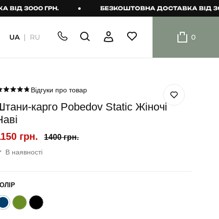
3000 ГРН.
БЕЗКОШТОВНА ДОСТАВКА ВІД 3000 ГР
UA
RU
0
ШОРТИ
Плавальні
шорти
Відгуки про товар
Штани-карго Pobedov Static Жіночі
Шорти
Наві
1150 грн.
1400 грн.
В наявності
ОЛІР