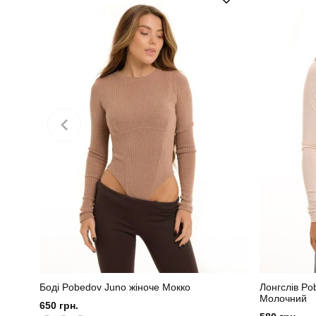
Колір
Склад тканини
Боді Pobedov Juno жіноче Мокко
Лонгслів Po
Молочний
650 грн.