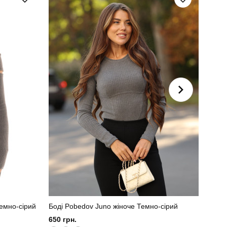
софтшел
україна
Темно-сірий
Боді Pobedov Juno жіноче Темно-сірий
Лосин
650 грн.
700 г