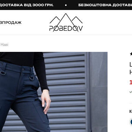
КА ВІД 3000 ГРН.
БЕЗКОШТОВНА ДОСТАВКА ВІД 
ЗПРОДАЖ
ШТАНИ
ТАКТИЧНИЙ ОДЯГ
 Наві
Брюки
Тактичне спорядження
Джогери
Тактичний жіночий
одяг
Карго
Тактичний чоловічий
Спортивні штани
одяг
Лосини
Тактичні рукавиці
Джинси
Тактичні шкарпетки
К
КОМПЛЕКТИ
ТЕРМО-КОМПЛЕКТИ
ФУТБОЛКИ І СОРОЧКИ
Куртка й штани