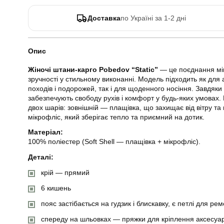
Доставка
по Україні за 1-2 дні
Опис
Жіночі штани-карго Pobedov “Static”
— це поєднання міц
зручності у стильному виконанні. Модель підходить як для 
походів і подорожей, так і для щоденного носіння. Завдя
забезпечують свободу рухів і комфорт у будь-яких умовах. 
двох шарів: зовнішній — плащівка, що захищає від вітру та 
мікрофліс, який зберігає тепло та приємний на дотик.
Матеріал:
100% поліестер (Soft Shell — плащівка + мікрофліс).
Деталі:
крій — прямий
6 кишень
пояс застібається на гудзик і блискавку, є петлі для ре
спереду на шльовках — пряжки для кріплення аксесуарі