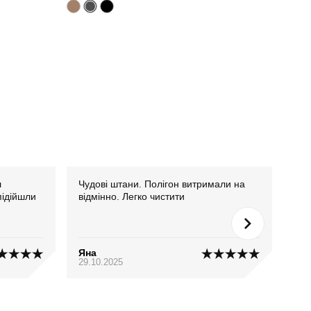
л
Чудові штани. Полігон витримали на
Все
підійшли
відмінно. Легко чистити
них
Яна
Ана
29.10.2025
26.