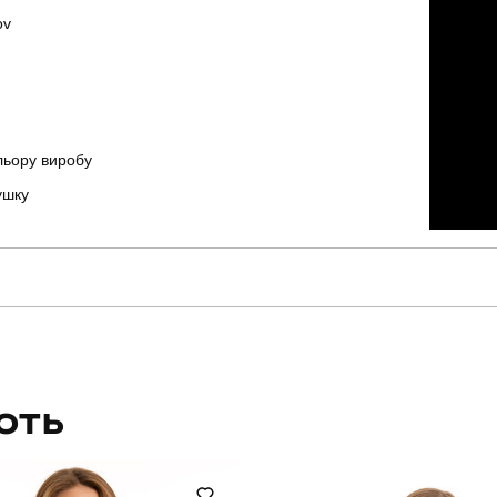
ov
ольору виробу
ушку
pobedov
Модель
PNcr2761Mnv
Вид
ЮТЬ
тактичні
Стать
військовий
Сезон