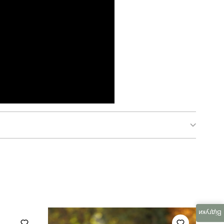
pobedov static жіночі
штани-карго
жіночий
Відгуки
весна-осінь