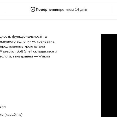
Повернення
протягом 14 днів
ності, функціональності та
активного відпочинку, тренувань,
ки продуманому крою штани
Матеріал Soft Shell складається з
вологи, і внутрішній — м’який
меня
в (карабінів)