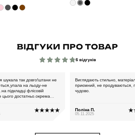
ВІДГУКИ ПРО ТОВАР
6 відгуків
я шукала так довго!штани не
Виглядають стильно, матеріа
ться,упала на льоду-не
приємний, не продуваються, 
на підкладці флісовій
чудово.
е цього достатньо.окрема
енеджеру,скоректували
 обвід стегон 108 розмір
Поліна П.
вільні,під ремінь
6
05.11.2025
о.тканина не тягнеться,але
еластичності є.задоволена!