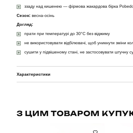
ззаду над кишенею — фірмова жакардова бірка Pobed
Сезон:
весна-осінь
Догляд:
прати при температурі до 30°C без віджиму
не використовувати відбілювачі, щоб уникнути зміни к
сушити у підвішеному стані, не застосовувати штучну с
Характеристики
Бренд
Артикул
З ЦИМ ТОВАРОМ КУПУ
Призначення
Стиль