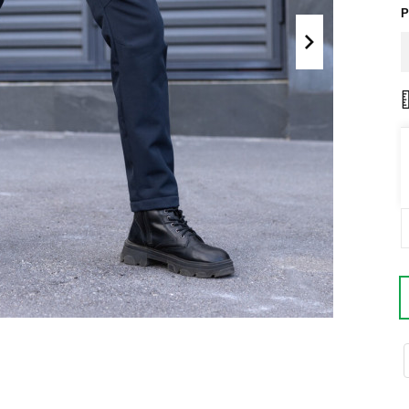
Поло
Р
Літні комплекти
Сорочки
Комбінезони
Футболки
Спортивні
костюми
Майки
Кежуал
ХУДІ, СВІТШОТИ, СВЕТРИ
Кофти
Светри
Світшоти
Худі
Боді