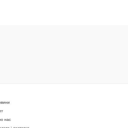
овини
пт
ро нас