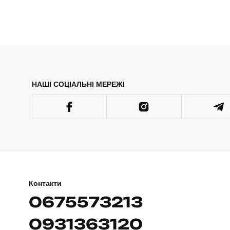
пошиття теж відмінна. Дякую!
НАШІ СОЦІАЛЬНІ МЕРЕЖІ
Контакти
0675573213
0931363120