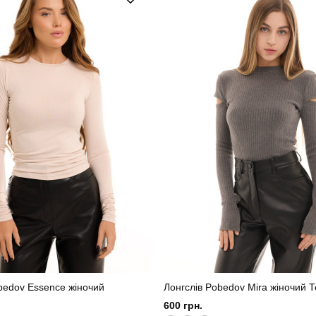
наві
Матеріал
100% поліестер
Країна - виробник
bedov Essence жіночий
Лонгслів Pobedov Mira жіночий 
600 грн.