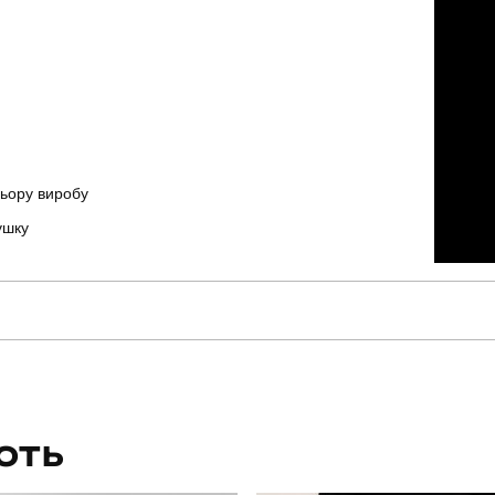
льору виробу
ушку
pobedov
Модель
PNcr4893XLba
Вид
ЮТЬ
для повсякденного носіння
Стать