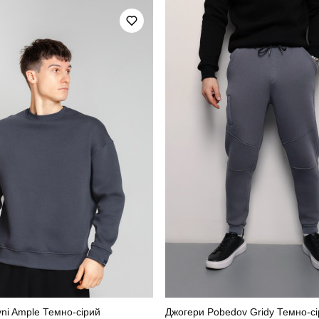
повсякденний
Сезон
чорний
Матеріал
100% поліестер
Країна - виробник
vni Ample Темно-сірий
Джогери Pobedov Gridy Темно-с