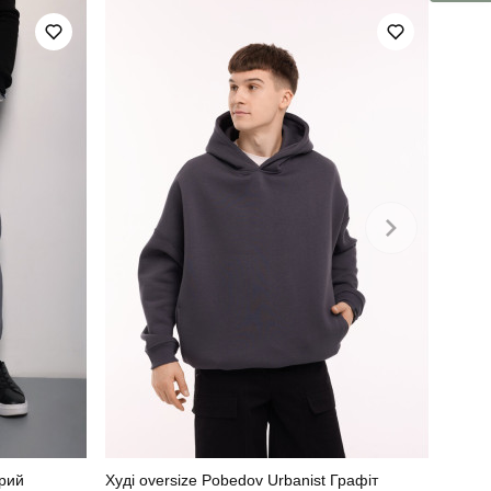
зима
софтшел
україна
ірий
Худі oversize Pobedov Urbanist Графіт