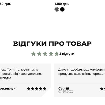
50 грн.
1350 грн.
ВІДГУКИ ПРО ТОВАР
3 відгуки
ер. Теплі та зручні, м’які
Дуже сподобались., комфортні
, розмір підійшов ідеально.
продуваються, якість хороша
 швидка
Ковальчук
Сергій
5
07.10.2025