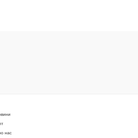
овини
пт
ро нас