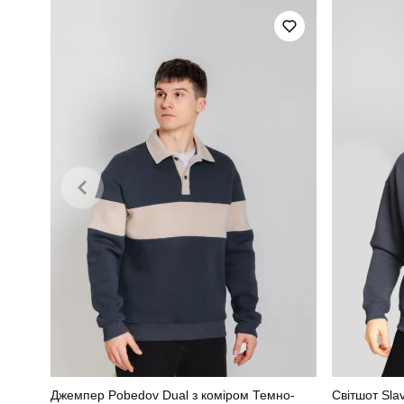
Стиль
Колір
Склад тканини
Джемпер Pobedov Dual з коміром Темно-
Світшот Sla