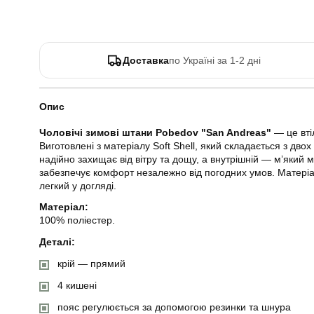
Доставка
по Україні за 1-2 дні
Опис
Чоловічі зимові штани Pobedov "San Andreas"
— це вті
Виготовлені з матеріалу Soft Shell, який складається з дво
надійно захищає від вітру та дощу, а внутрішній — м’який м
забезпечує комфорт незалежно від погодних умов. Матеріал
легкий у догляді.
Матеріал:
100% поліестер.
Деталі:
крій — прямий
4 кишені
пояс регулюється за допомогою резинки та шнура