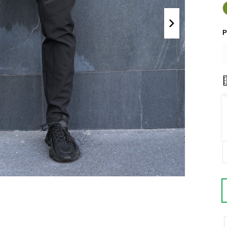
Поло
Літні комплекти
Сорочки
Комбінезони
Р
Футболки
Спортивні
костюми
Майки
Кежуал
ХУДІ, СВІТШОТИ, СВЕТРИ
Кофти
Светри
Світшоти
Худі
Боді