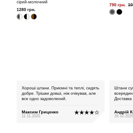
сірий-молочний
790 грн.
10
1280 грн.
Хороші штани. Приємні та теплі, сидять
Штани суп
добре. Трішки довші, ніж очікував, але
всередині
все одно задоволений.
Доставка
Максим Гриценко
Андрій 
11.11.2025
28.10.202