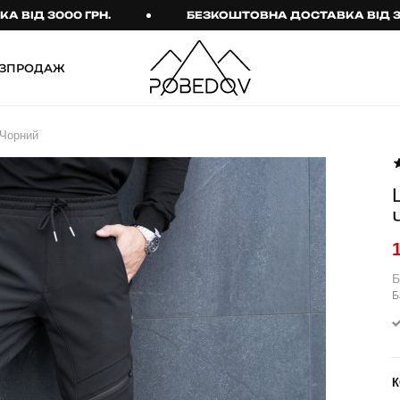
 3000 ГРН.
БЕЗКОШТОВНА ДОСТАВКА ВІД 3000 Г
ЗПРОДАЖ
ШТАНИ
ТАКТИЧНИЙ ОДЯГ
 Чорний
Брюки
Тактичне спорядження
Джогери
Тактичний жіночий
одяг
Карго
Тактичний чоловічий
Спортивні штани
одяг
Лосини
Тактичні рукавиці
Б
Б
Джинси
Тактичні шкарпетки
КОМПЛЕКТИ
ТЕРМО-КОМПЛЕКТИ
ФУТБОЛКИ І СОРОЧКИ
Куртка й штани
К