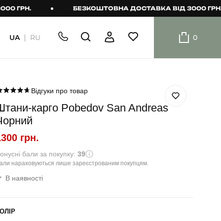
РН.
БЕЗКОШТОВНА ДОСТАВКА ВІД 3000 ГРН.
UA
RU
0
ШОРТИ
Плавальні
шорти
Відгуки про товар
Штани-карго Pobedov San Andreas
Шорти
Чорний
1300 грн.
онусні бали за покупку:
39
али нараховуються лише зареєстрованим покупцям.
В наявності
ОЛІР