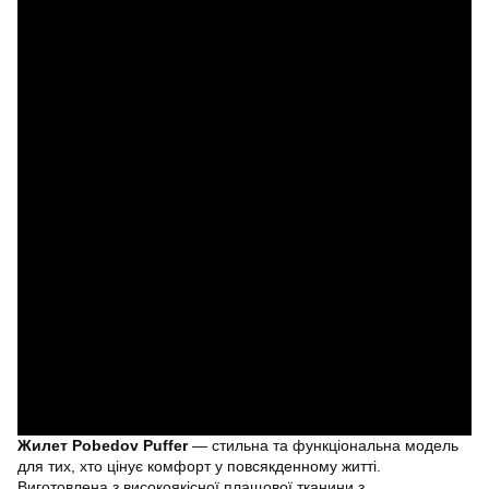
Жилет Pobedov Puffer
— стильна та функціональна модель
для тих, хто цінує комфорт у повсякденному житті.
Виготовлена з високоякісної плащової тканини з