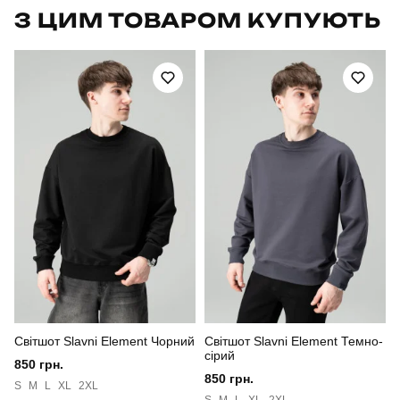
З ЦИМ ТОВАРОМ КУПУЮТЬ
Артикул
OWzi29772XLchklt
Вид
жилет
Призначення
для повсякденного носіння
Стать
чоловічий
Стиль
повсякденний
Сезон
осінь
Колір
шоколадний
Світшот Slavni Element Чорний
Світшот Slavni Element Темно-
Матеріал
плащівка
сірий
850 грн.
850 грн.
Склад тканини
100% поліестер
S
M
L
XL
2XL
S
M
L
XL
2XL