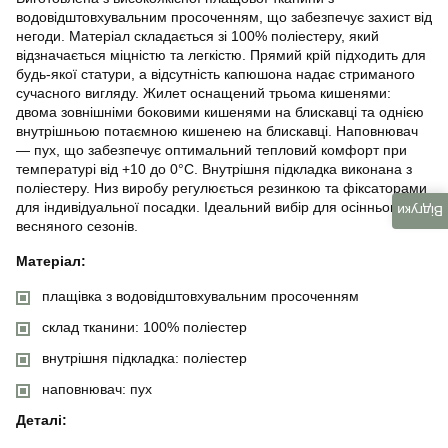
водовідштовхувальним просоченням, що забезпечує захист від
негоди. Матеріал складається зі 100% поліестеру, який
відзначається міцністю та легкістю. Прямий крій підходить для
будь-якої статури, а відсутність капюшона надає стриманого
сучасного вигляду. Жилет оснащений трьома кишенями:
двома зовнішніми боковими кишенями на блискавці та однією
внутрішньою потаємною кишенею на блискавці. Наповнювач
— пух, що забезпечує оптимальний тепловий комфорт при
температурі від +10 до 0°C. Внутрішня підкладка виконана з
поліестеру. Низ виробу регулюється резинкою та фіксаторами
для індивідуальної посадки. Ідеальний вибір для осіннього та
Відгуки
весняного сезонів.
Матеріал:
плащівка з водовідштовхувальним просоченням
склад тканини: 100% поліестер
внутрішня підкладка: поліестер
наповнювач: пух
Деталі: