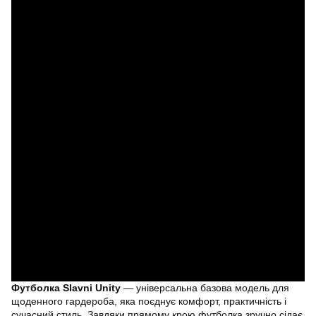
Футболка Slavni Unity
— універсальна базова модель для
щоденного гардероба, яка поєднує комфорт, практичність і
сучасний стиль. Завдяки прямому крою футболка зручно сідає