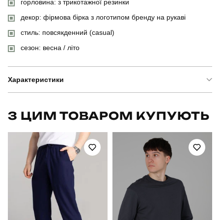
горловина: з трикотажної резинки
декор: фірмова бірка з логотипом бренду на рукаві
стиль: повсякденний (casual)
сезон: весна / літо
Характеристики
Бренд
slavni
З ЦИМ ТОВАРОМ КУПУЮТЬ
Артикул
TSfu52902XLbl
Призначення
для повсякденного носіння
Стать
чоловічий
Стиль
повсякденний