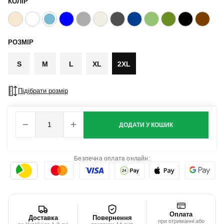
КОЛІР
РОЗМІР
S
M
L
XL
2XL
Підібрати розмір
ДОДАТИ У КОШИК
Безпечна оплата онлайн:
Оплата
Доставка
Повернення
при отриманні або