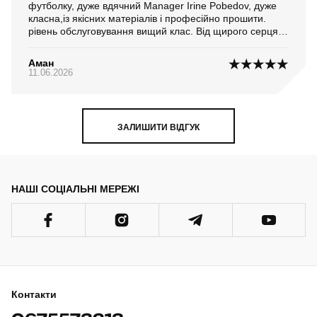
футболку, дуже вдячний Manager Irine Pobedov, дуже
класна,із якісних матеріалів і професійно прошити.
рівень обслуговування вищий клас. Від щирого серця
подяка і бажаю усього найкращого Вам у житті і
бізнесе!...
Аман
11.06.2026
ЗАЛИШИТИ ВІДГУК
НАШІ СОЦІАЛЬНІ МЕРЕЖІ
Контакти