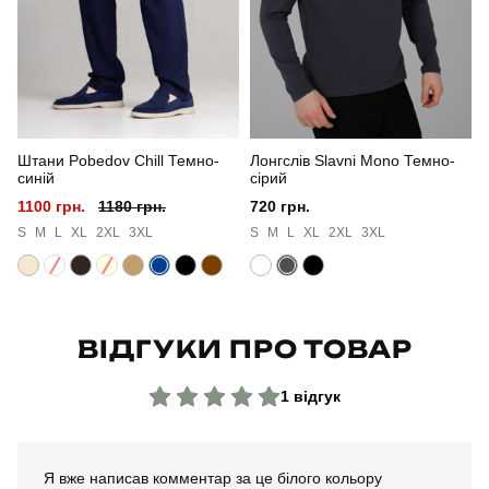
Сезон
літо
Колір
блакитний
Матеріал
котон
Штани Pobedov Chill Темно-
Лонгслів Slavni Mono Темно-
Склад тканини
95% бавовна, 5% еластан
синій
сірий
1100 грн.
1180 грн.
720 грн.
Країна - виробник
україна
S
M
L
XL
2XL
3XL
S
M
L
XL
2XL
3XL
ВІДГУКИ ПРО ТОВАР
1 відгук
Я вже написав комментар за це білого кольору