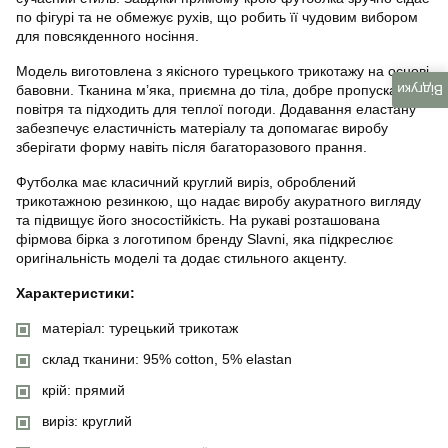
по фігурі та не обмежує рухів, що робить її чудовим вибором
для повсякденного носіння.
Модель виготовлена з якісного турецького трикотажу на основі
бавовни. Тканина м’яка, приємна до тіла, добре пропускає
Відгуки
повітря та підходить для теплої погоди. Додавання еластану
забезпечує еластичність матеріалу та допомагає виробу
зберігати форму навіть після багаторазового прання.
Футболка має класичний круглий виріз, оброблений
трикотажною резинкою, що надає виробу акуратного вигляду
та підвищує його зносостійкість. На рукаві розташована
фірмова бірка з логотипом бренду Slavni, яка підкреслює
оригінальність моделі та додає стильного акценту.
Характеристики:
матеріал: турецький трикотаж
склад тканини: 95% cotton, 5% elastan
крій: прямий
виріз: круглий