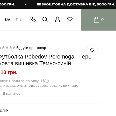
Н.
БЕЗКОШТОВНА ДОСТАВКА ВІД 3000 ГРН.
UA
RU
0
ШОРТИ
Плавальні
шорти
Відгуки про товар
Футболка Pobedov Peremoga - Герб
Шорти
жовта вишивка Темно-синій
610 грн.
онусні бали за покупку:
18
али нараховуються лише зареєстрованим покупцям.
В наявності
ОЛІР