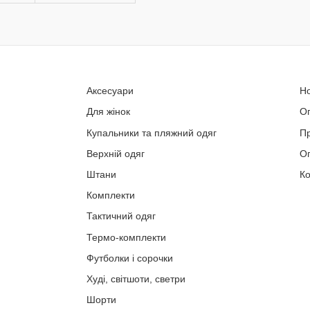
Аксесуари
Н
Для жінок
О
Купальники та пляжний одяг
П
Верхній одяг
Оп
Штани
Ко
Комплекти
Тактичний одяг
Термо-комплекти
Футболки і сорочки
Худі, світшоти, светри
Шорти