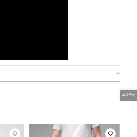
pobedov peremoga - герб жовта вишивка
Відгуки
для повсякденного носіння
повсякденний
темно-синій