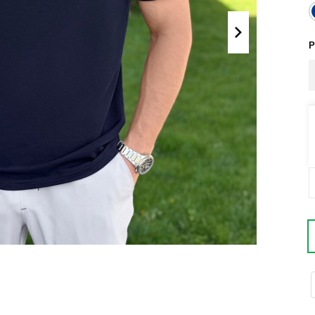
Поло
Літні комплекти
Сорочки
Комбінезони
Р
Футболки
Спортивні
костюми
Майки
Кежуал
ХУДІ, СВІТШОТИ, СВЕТРИ
Кофти
Светри
Світшоти
Худі
Боді