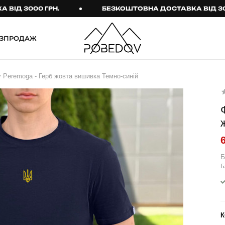
3000 ГРН.
БЕЗКОШТОВНА ДОСТАВКА ВІД 3000 ГР
ЗПРОДАЖ
ШТАНИ
ТАКТИЧНИЙ ОДЯГ
 Peremoga - Герб жовта вишивка Темно-синій
Брюки
Тактичне спорядження
Джогери
Тактичний жіночий
одяг
Карго
Тактичний чоловічий
Спортивні штани
одяг
Лосини
Тактичні рукавиці
Б
Б
Джинси
Тактичні шкарпетки
КОМПЛЕКТИ
ТЕРМО-КОМПЛЕКТИ
ФУТБОЛКИ І СОРОЧКИ
Куртка й штани
К