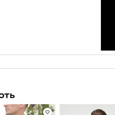
pobedov
Модель
TSfu20412XLdb
Призначення
ЮТЬ
чоловічий
Стиль
літо
Колір