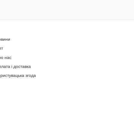
овини
пт
ро нас
лата і доставка
ристувацька згода