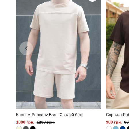
Матеріал
Костюм Pobedov Barel Світлий беж
Сорочка Po
1080 грн.
1250 грн.
900 грн.
98