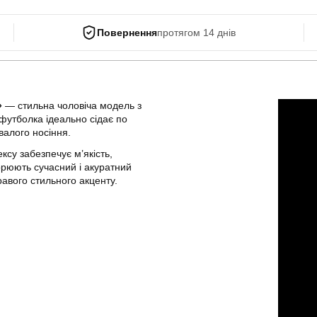
Повернення
протягом 14 днів
»
— стильна чоловіча модель з
футболка ідеально сідає по
ивалого носіння.
су забезпечує м’якість,
ворюють сучасний і акуратний
равого стильного акценту.