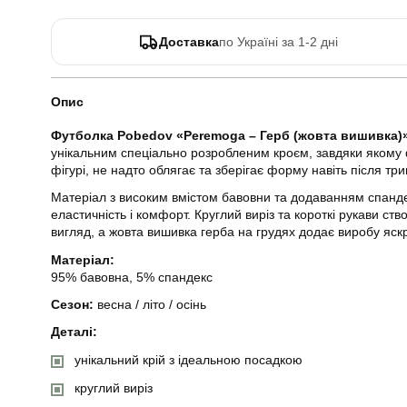
Доставка
по Україні за 1-2 дні
Опис
Футболка Pobedov «Peremoga – Герб (жовта вишивка)
унікальним спеціально розробленим кроєм, завдяки якому 
фігурі, не надто облягає та зберігає форму навіть після тр
Матеріал з високим вмістом бавовни та додаванням спандек
еластичність і комфорт. Круглий виріз та короткі рукави ст
вигляд, а жовта вишивка герба на грудях додає виробу яск
Матеріал:
95% бавовна, 5% спандекс
Сезон:
весна / літо / осінь
Деталі:
унікальний крій з ідеальною посадкою
круглий виріз