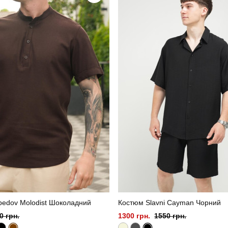
бавовна
Країна - виробник
bedov Molodist Шоколадний
Костюм Slavni Cayman Чорний
0 грн.
1300 грн.
1550 грн.