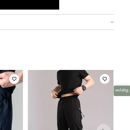
TSfu3104Lba
чоловічий
літо
кулір
Відгуки
україна