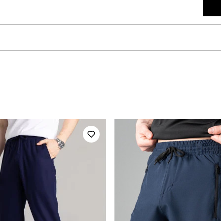
pobedov
Артикул
для повсякденного носіння
Стать
повсякденний
Сезон
чорний
Матеріал
100% бавовна
Країна - виробник