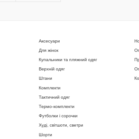
Аксесуари
Н
Для жінок
О
Купальники та пляжний одяг
П
Верхній одяг
Оп
Штани
Ко
Комплекти
Тактичний одяг
Термо-комплекти
Футболки і сорочки
Худі, світшоти, светри
Шорти