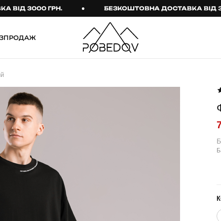
 3000 ГРН.
БЕЗКОШТОВНА ДОСТАВКА ВІД 3000 Г
ЗПРОДАЖ
ШТАНИ
ТАКТИЧНИЙ ОДЯГ
ий
Брюки
Тактичне спорядження
Джогери
Тактичний жіночий
одяг
Карго
Тактичний чоловічий
Спортивні штани
одяг
Б
Б
Лосини
Тактичні рукавиці
Джинси
Тактичні шкарпетки
КОМПЛЕКТИ
ТЕРМО-КОМПЛЕКТИ
К
ФУТБОЛКИ І СОРОЧКИ
Куртка й штани