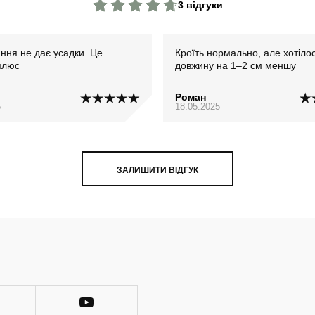
3 відгуки
ння не дає усадки. Це
Кроїть нормально, але хотіло
плюс
довжину на 1–2 см меншу
Роман
5
18.05.2025
ЗАЛИШИТИ ВІДГУК