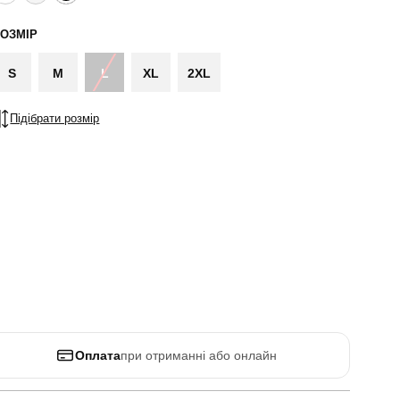
ОЗМІР
S
M
L
XL
2XL
Підібрати розмір
Оплата
при отриманні або онлайн