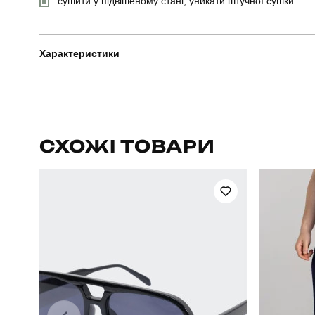
сушити у підвішеному стані, уникати штучної сушки
Характеристики
Бренд
Призначення
СХОЖІ ТОВАРИ
Стиль
Колір
Склад тканини