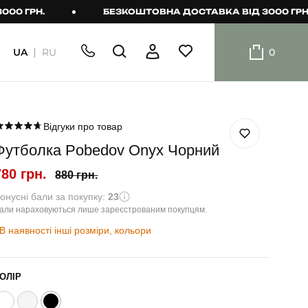
РН.
БЕЗКОШТОВНА ДОСТАВКА ВІД 3000 ГРН.
UA
RU
0
ШОРТИ
Плавальні
шорти
Відгуки про товар
Футболка Pobedov Onyx Чорний
Шорти
780 грн.
880 грн.
онусні бали за покупку:
23
али нараховуються лише зареєстрованим покупцям.
В наявності інші розміри, кольори
ОЛІР