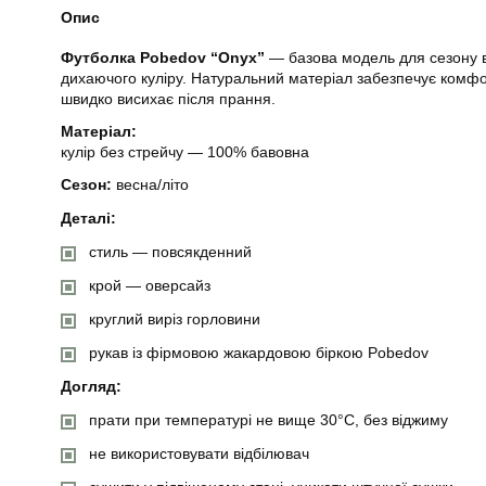
Опис
Футболка Pobedov “Onyx”
— базова модель для сезону в
дихаючого куліру. Натуральний матеріал забезпечує комфор
швидко висихає після прання.
Матеріал:
кулір без стрейчу — 100% бавовна
Сезон:
весна/літо
Деталі:
стиль — повсякденний
крой — оверсайз
круглий виріз горловини
рукав із фірмовою жакардовою біркою Pobedov
Догляд:
прати при температурі не вище 30°C, без віджиму
не використовувати відбілювач