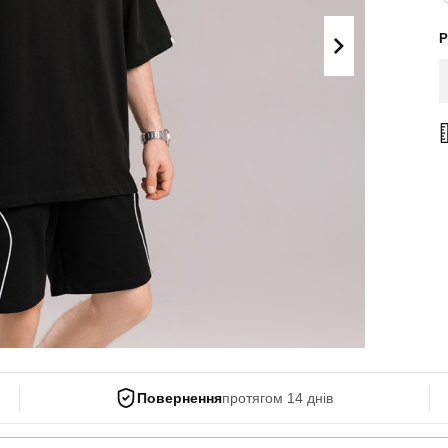
Поло
Літні комплекти
Р
Сорочки
Комбінезони
Футболки
Спортивні
костюми
Майки
Кежуал
ХУДІ, СВІТШОТИ, СВЕТРИ
Кофти
Светри
Світшоти
Худі
Боді
Повернення
протягом 14 днів