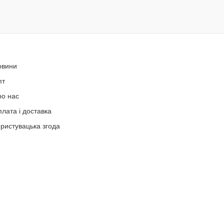
овини
пт
ро нас
лата і доставка
ристувацька згода