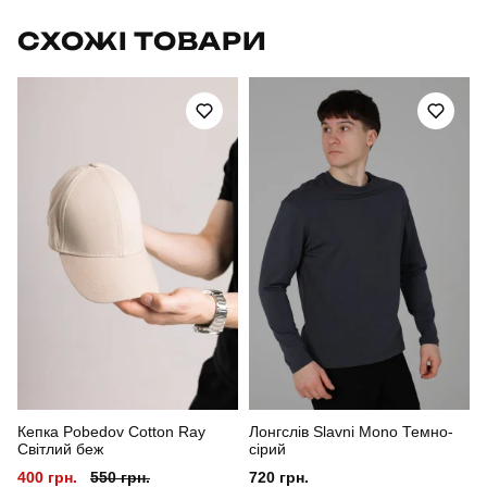
Бренд
pobedov
СХОЖІ ТОВАРИ
Модель
pobedov ergo
Артикул
TSfu29323XLba
Призначення
для повсякденного носіння
Стать
чоловічий
Стиль
мілітарі
Сезон
літо
Колір
чорний
Кепка Pobedov Cotton Ray
Лонгслів Slavni Mono Темно-
Матеріал
поліестер
Світлий беж
сірий
400 грн.
550 грн.
720 грн.
Склад тканини
100% поліестер