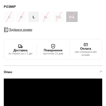
РОЗМІР
S
M
L
XL
2XL
3XL
Підібрати розмір
Оплата
Доставка
Повернення
при отриманні або
по Україні за 1-2 дні
протягом 14 днів
онлайн
Опис