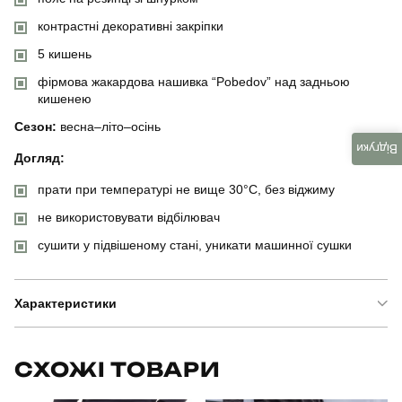
контрастні декоративні закріпки
5 кишень
фірмова жакардова нашивка “Pobedov” над задньою
кишенею
Сезон:
весна–літо–осінь
Відгуки
Догляд:
прати при температурі не вище 30°C, без віджиму
не використовувати відбілювач
сушити у підвішеному стані, уникати машинної сушки
Характеристики
Бренд
pobedov
СХОЖІ ТОВАРИ
Модель
pobedov vershyna