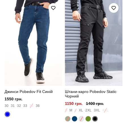
Артикул
PNjo1281Sbe
Призначення
для повсякденного носіння
Стать
чоловічий
Стиль
повсякденний
Сезон
весна
Колір
бежевий
Джинси Pobedov Fit Синій
Штани-карго Pobedov Static
Матеріал
софт
Чорний
1550 грн.
1150 грн.
1400 грн.
Склад тканини
100% поліестер
30
31
32
33
34
36
S
M
L
XL
2XL
3XL
4XL
Країна - виробник
україна