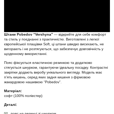
Штани Pobedov “Vershyna”
— відкрийте для себе комфорт
та стиль у поєднанні з практичністю. Виготовлені з легкої
європейської плащівки Soft, ці штани швидко висихають, не
вигорають і не розтягуються, що забезпечує довговічність у
щоденному використанні.
Пояс фіксується еластичною резинкою та додатково
стягується шнурком, гарантуючи ідеальну посадку. Контрастні
закріпки додають виробу унікального вигляду. Модель має
п’ять кишень, серед яких задня кишеня з фірмовою
жакардовою нашивкою “Pobedov”.
Матеріал:
софт (100% поліестер)
Деталі:
пояс на резинці зі шнурком