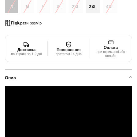
S
M
L
XL
2XL
3XL
4XL
Підібрати розмір
Оплата
Доставка
Повернення
при отриманні або
по Україні за 1-2 дні
протягом 14 днів
онлайн
Опис