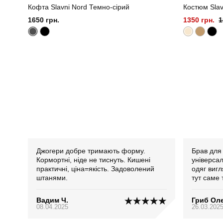
Кофта Slavni Nord Темно-сірий
Костюм Slav
1650 грн.
1350 грн.
1
Джогери добре тримають форму.
Брав для
Кормортні, ніде не тиснуть. Кишені
універсал
практичні, ціна=якість. Задоволений
одяг виг
штанями.
тут саме 
давить. Р
моєму зро
Вадим Ч.
Гриб Ол
08.04.2025
26.03.202