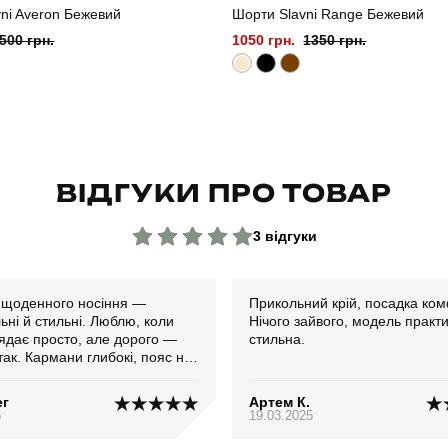
ni Averon Бежевий
Шорти Slavni Range Бежевий
500 грн.
1050 грн.
1350 грн.
ВІДГУКИ ПРО ТОВАР
3 відгуки
 щоденного носіння —
Прикольний крій, посадка ко
ьні й стильні. Люблю, коли
Нічого зайвого, модель практи
лядає просто, але дорого —
стильна.
так. Кармани глибокі, пояс не
озмір 2XL сів як треба, при
сті 188. Круті
ег
Артем К.
5
19.03.2025