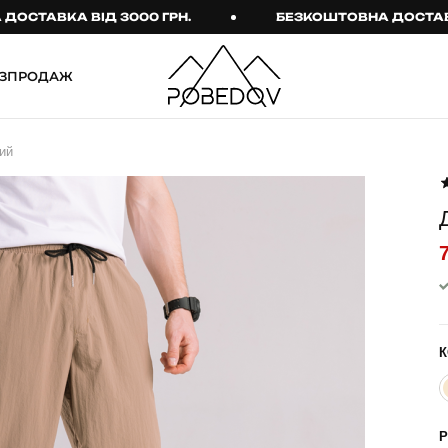
ВКА ВІД 3000 ГРН.
БЕЗКОШТОВНА ДОСТАВКА ВІД
ЗПРОДАЖ
ШТАНИ
ТАКТИЧНИЙ ОДЯГ
ий
Брюки
Тактичне спорядження
Джогери
Тактичний жіночий
одяг
Карго
Тактичний чоловічий
Спортивні штани
одяг
Лосини
Тактичні рукавиці
Джинси
Тактичні шкарпетки
К
КОМПЛЕКТИ
ТЕРМО-КОМПЛЕКТИ
ФУТБОЛКИ І СОРОЧКИ
Куртка й штани
Р