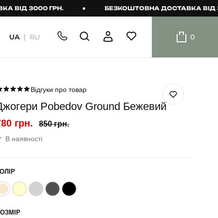
 3000 ГРН.
БЕЗКОШТОВНА ДОСТАВКА ВІД 3000 Г
UA
RU
0
ШОРТИ
Плавальні
шорти
Відгуки про товар
Джогери Pobedov Ground Бежевий
Шорти
780 грн.
850 грн.
В наявності
ОЛІР
ОЗМІР