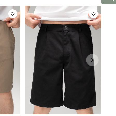
повсякденний
бежевий
100% поліестер