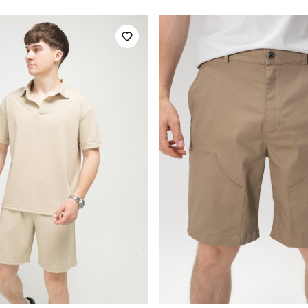
чоловічий
Стиль
весна
Колір
плащівка
Склад тканини
україна