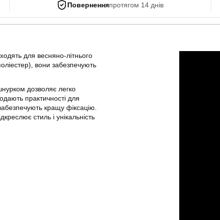
Повернення
протягом 14 днів
дходять для весняно-літнього
поліестер), вони забезпечують
 шнурком дозволяє легко
додають практичності для
забезпечують кращу фіксацію.
креслює стиль і унікальність