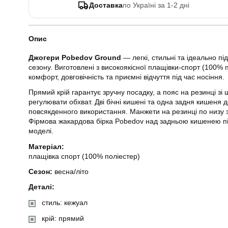
Доставка
по Україні за 1-2 дні
Опис
Джогери Pobedov Ground
— легкі, стильні та ідеально пі
сезону. Виготовлені з високоякісної плащівки-спорт (100% 
комфорт, довговічність та приємні відчуття під час носіння.
Прямий крій гарантує зручну посадку, а пояс на резинці зі
регулювати обхват. Дві бічні кишені та одна задня кишеня 
повсякденного використання. Манжети на резинці по низу 
Фірмова жакардова бірка Pobedov над задньою кишенею під
моделі.
Матеріал:
плащівка спорт (100% поліестер)
Сезон:
весна/літо
Деталі:
стиль: кежуал
крій: прямий