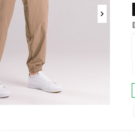
Поло
Літні комплекти
Сорочки
Комбінезони
Футболки
Спортивні
костюми
Майки
Кежуал
ХУДІ, СВІТШОТИ, СВЕТРИ
Кофти
Светри
Світшоти
Худі
Боді