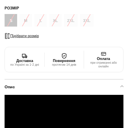
РОЗМІР
S
M
L
XL
2XL
3XL
Підібрати розмір
Оплата
Доставка
Повернення
при отриманні або
по Україні за 1-2 дні
протягом 14 днів
онлайн
Опис