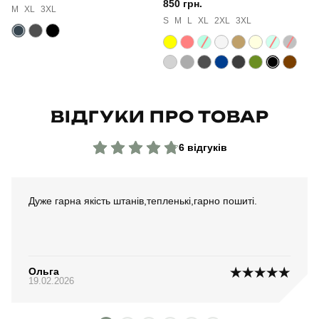
850 грн.
Матеріал
трикотаж із начосом
M
XL
3XL
S
M
L
XL
2XL
3XL
Склад тканини
80% бавовна, 15% поліестер, 5% еластан
Країна - виробник
україна
ВІДГУКИ ПРО ТОВАР
6 відгуків
Дуже гарна якість штанів,тепленькі,гарно пошиті.
Ольга
19.02.2026