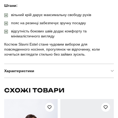
Штани:
вільний крій дарує максимальну свободу рухів
пояс на резинці забезпечує зручну посадку
відсутність бокових швів додає комфорту та
мінімалістичного вигляду
Костюм Slavni Estel стане чудовим вибором для
повсякденного носіння, прогулянок чи відпочинку, коли
хочеться виглядати стильно без зайвих зусиль.
Характеристики
Бренд
slavni
СХОЖІ ТОВАРИ
Артикул
SBkm5309Mchklt
Призначення
для повсякденного носіння