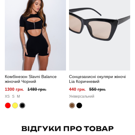
Стать
жіночий
Стиль
повсякденний
Сезон
весна-літо
Колір
шоколадний
Матеріал
трикотаж
Комбінезон Slavni Balance
Сонцезахисні окуляри жіночі
Склад тканини
95% віскоза, 5% еластан
жіночий Чорний
Lia Коричневий
1300 грн.
1480 грн.
440 грн.
550 грн.
Країна - виробник
україна
XS
S
M
Універсальний
ВІДГУКИ ПРО ТОВАР