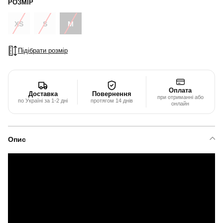
РОЗМІР
XS
S
M
Підібрати розмір
Оплата
Доставка
Повернення
при отриманні або
по Україні за 1-2 дні
протягом 14 днів
онлайн
Опис