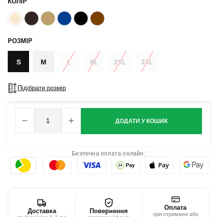
КОЛІР
РОЗМІР
S
M
L
XL
2XL
3XL
Підібрати розмір
ДОДАТИ У КОШИК
Безпечна оплата онлайн:
Оплата
Доставка
Повернення
при отриманні або