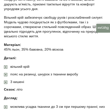
дарують м’якість, приємні тактильні відчуття та комфорт
упродовж усього дня.
Вільний крій забезпечує свободу рухів і розслаблений силует.
Модель чудово поєднується як з футболками, так і з
сорочками, створюючи стильний повсякденний образ. Штани
Відгуки
ідеально підходять для прогулянок, відпочинку на природі та
міського стилю життя.
Матеріал:
45% льон, 35% бавовна, 20% віскоза
Деталі:
вільний крій
пояс на резинці, шнурок з тканини виробу
3 кишені
Сезон:
літо
Догляд:
можлива усадка тканини до 3 см при першому пранні; низ