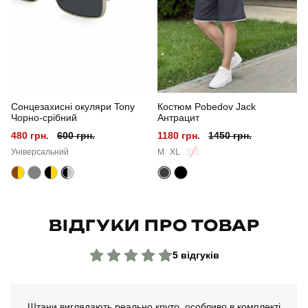
Стиль
повсякденний
Сезон
літо
Колір
бежевий
Сонцезахисні окуляри Tony
Костюм Pobedov Jack
Матеріал
льон
Чорно-срібний
Антрацит
480 грн.
600 грн.
1180 грн.
1450 грн.
Склад тканини
45% льон, 35% бавовна, 20% віскоза
Універсальний
M
XL
3XL
Країна - виробник
україна
ВІДГУКИ ПРО ТОВАР
5 відгуків
Штани виглядають реально круто, особливо в комплекті