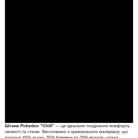
Штани Pobedov “Chill”
— це ідеальне поєднання комфорту,
легкості та стилю. Виготовлені з преміального матеріалу, що
поєднує 45% льону, 35% бавовни та 20% віскози, штани