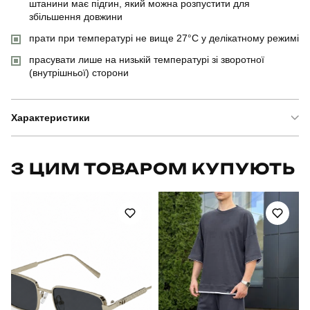
штанини має підгин, який можна розпустити для
збільшення довжини
прати при температурі не вище 27°C у делікатному режимі
прасувати лише на низькій температурі зі зворотної
(внутрішньої) сторони
Характеристики
Бренд
pobedov
З ЦИМ ТОВАРОМ КУПУЮТЬ
Модель
pobedov chill
Артикул
PNcc2383Sbe
Призначення
для повсякденного носіння
Стать
чоловічий