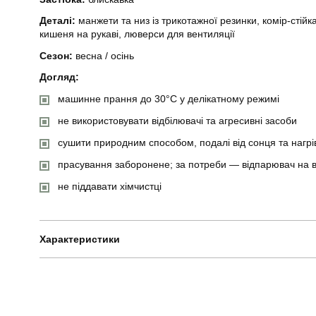
Деталі:
манжети та низ із трикотажної резинки, комір-стійка
кишеня на рукаві, люверси для вентиляції
Сезон:
весна / осінь
Догляд:
машинне прання до 30°C у делікатному режимі
не використовувати відбілювачі та агресивні засоби
сушити природним способом, подалі від сонця та нагрі
прасування заборонене; за потреби — відпарювач на в
не піддавати хімчистці
Характеристики
Бренд
Вид