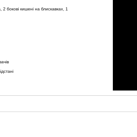
, 2 бокові кишені на блискавках, 1
вачів
ідстані
pobedov
Артикул
бомбер
Призначення