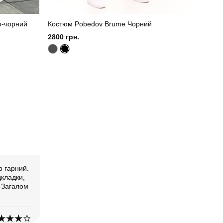
о-чорний
Костюм Pobedov Brume Чорний
2800 грн.
р гарний.
дкладки,
 Загалом