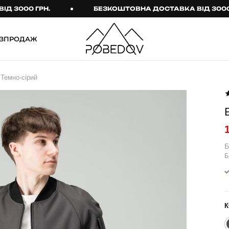
00 ГРН.
БЕЗКОШТОВНА ДОСТАВКА ВІД 3000 ГРН.
ЗПРОДАЖ
ШТАНИ
ТАКТИЧНИЙ ОДЯГ
Темно-сірий
Брюки
Тактичне спорядження
Джогери
Тактичний жіночий
одяг
Карго
Тактичний чоловічий
Спортивні штани
одяг
Б
Б
Лосини
Тактичні рукавиці
Джинси
Тактичні шкарпетки
КОМПЛЕКТИ
ТЕРМО-КОМПЛЕКТИ
К
ФУТБОЛКИ І СОРОЧКИ
Куртка й штани