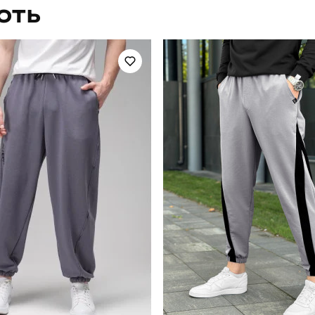
ЮТЬ
чоловічий
Стиль
осінь
Колір
софтшел
Склад тканини
україна