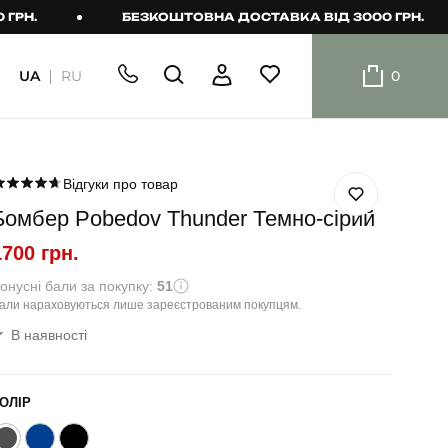
БЕЗКОШТОВНА ДОСТАВКА ВІД 3000 ГРН.
UA
RU
0
ШОРТИ
Плавальні
шорти
Відгуки про товар
Бомбер Pobedov Thunder Темно-сірий
Шорти
1700 грн.
онусні бали за покупку:
51
али нараховуються лише зареєстрованим покупцям.
В наявності
ОЛІР