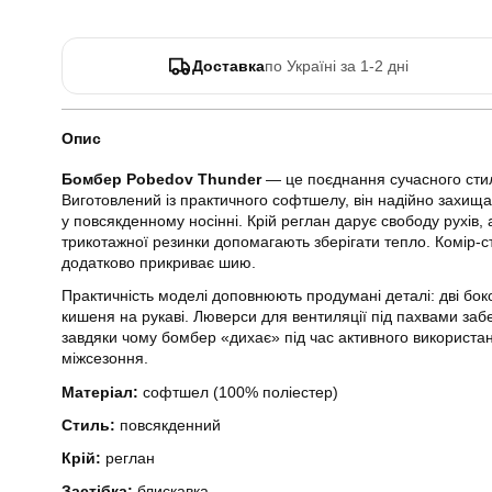
Доставка
по Україні за 1-2 дні
Опис
Бомбер Pobedov Thunder
— це поєднання сучасного стил
Виготовлений із практичного софтшелу, він надійно захища
у повсякденному носінні. Крій реглан дарує свободу рухів, 
трикотажної резинки допомагають зберігати тепло. Комір-ст
додатково прикриває шию.
Практичність моделі доповнюють продумані деталі: дві боко
кишеня на рукаві. Люверси для вентиляції під пахвами за
завдяки чому бомбер «дихає» під час активного використан
міжсезоння.
Матеріал:
софтшел (100% поліестер)
Стиль:
повсякденний
Крій:
реглан
Застібка:
блискавка