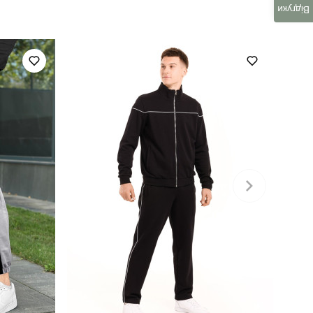
Відгуки
повсякденний
темно-сірий
100% поліестер