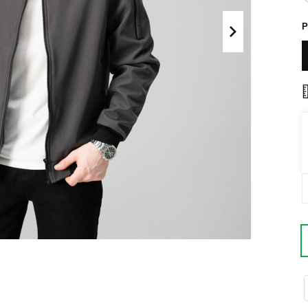
Поло
Літні комплекти
Р
Сорочки
Комбінезони
Футболки
Спортивні
костюми
Майки
Кежуал
ХУДІ, СВІТШОТИ, СВЕТРИ
Кофти
Светри
Світшоти
Худі
Боді