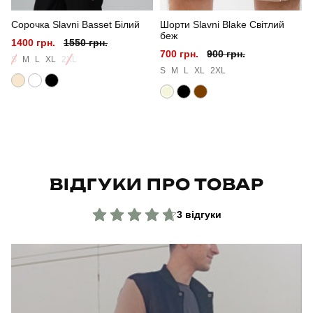
Сорочка Slavni Basset Білий
Шорти Slavni Blake Світлий
Колір
чорний
беж
х
1400 грн.
1550 грн.
700 грн.
900 грн.
Матеріал
неопрен
S
M
L
XL
2XL
S
M
L
XL
2XL
Склад тканини
50% віскоза, 40% поліестер, 10% еластан
Країна - виробник
україна
ВІДГУКИ ПРО ТОВАР
3 відгуки