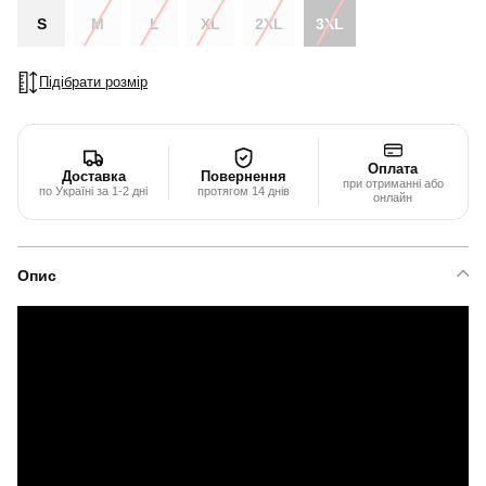
S
M
L
XL
2XL
3XL
Підібрати розмір
Оплата
Доставка
Повернення
при отриманні або
по Україні за 1-2 дні
протягом 14 днів
онлайн
Опис