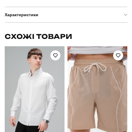
Характеристики
Бренд
pobedov
СХОЖІ ТОВАРИ
Модель
pobedov blast
Артикул
OWbb29473XLba
Вид
бомбер
Призначення
для повсякденного носіння
Стать
чоловічий
Стиль
повсякденний
Сезон
весна