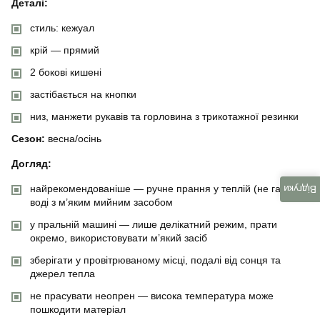
Деталі:
стиль: кежуал
крій — прямий
2 бокові кишені
застібається на кнопки
низ, манжети рукавів та горловина з трикотажної резинки
Сезон:
весна/осінь
Догляд:
найрекомендованіше — ручне прання у теплій (не гарячій)
Відгуки
воді з м’яким мийним засобом
у пральній машині — лише делікатний режим, прати
окремо, використовувати м’який засіб
зберігати у провітрюваному місці, подалі від сонця та
джерел тепла
не прасувати неопрен — висока температура може
пошкодити матеріал