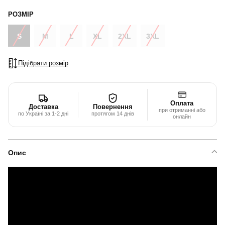
РОЗМІР
S
M
L
XL
2XL
3XL
Підібрати розмір
Оплата
Доставка
Повернення
при отриманні або
по Україні за 1-2 дні
протягом 14 днів
онлайн
Опис