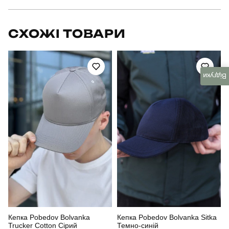
Бренд
pobedov
СХОЖІ ТОВАРИ
Модель
pobedov mesh bulavka
Артикул
HWcp283Mpo
Відгуки
Призначення
для повсякденного носіння
Стать
унісекс
Стиль
повсякденний
Сезон
літо
Колір
пудровий
Кепка Pobedov Bolvanka
Кепка Pobedov Bolvanka Sitka
Матеріал
котон
Trucker Cotton Сірий
Темно-синій