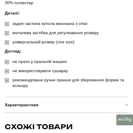
30% поліестер.
Деталі:
задня частина купола виконана з сітки
металева застібка для регулювання розміру
універсальний розмір (one size)
Догляд:
не прати у пральній машині
не використовувати сушарку
рекомендоване ручне прання для збереження форми та
кольору
Характеристики
Відгуки
Бренд
pobedov
СХОЖІ ТОВАРИ