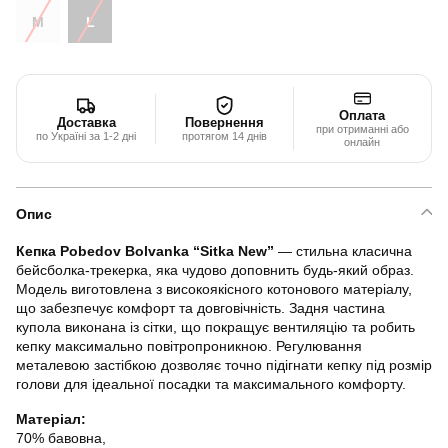
M
L
Оплата
Доставка
Повернення
при отриманні або
по Україні за 1-2 дні
протягом 14 днів
онлайн
Опис
Кепка Pobedov Bolvanka “Sitka New”
— стильна класична
бейсболка-трекерка, яка чудово доповнить будь-який образ.
Модель виготовлена з високоякісного котонового матеріалу,
що забезпечує комфорт та довговічність. Задня частина
купола виконана із сітки, що покращує вентиляцію та робить
кепку максимально повітропроникною. Регулювання
металевою застібкою дозволяє точно підігнати кепку під розмір
голови для ідеальної посадки та максимального комфорту.
Матеріал:
70% бавовна,