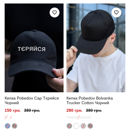
Модель
pobedov bolvanka sitka
Артикул
HWcp309Lba
Призначення
для повсякденного носіння
Стать
унісекс
Стиль
повсякденний
Сезон
літо
Колір
чорний
Кепка Pobedov Cap Тєряйся
Кепка Pobedov Bolvanka
Матеріал
котон
Чорний
Trucker Cotton Чорний
150 грн.
380 грн.
280 грн.
380 грн.
M
L
Універсальний