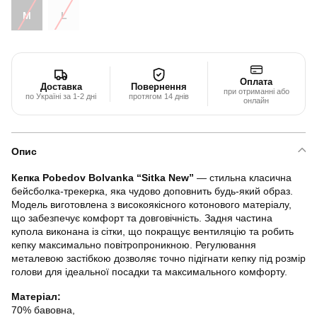
M
L
Оплата
Доставка
Повернення
при отриманні або
по Україні за 1-2 дні
протягом 14 днів
онлайн
Опис
Кепка Pobedov Bolvanka “Sitka New”
— стильна класична
бейсболка-трекерка, яка чудово доповнить будь-який образ.
Модель виготовлена з високоякісного котонового матеріалу,
що забезпечує комфорт та довговічність. Задня частина
купола виконана із сітки, що покращує вентиляцію та робить
кепку максимально повітропроникною. Регулювання
металевою застібкою дозволяє точно підігнати кепку під розмір
голови для ідеальної посадки та максимального комфорту.
Матеріал:
70% бавовна,