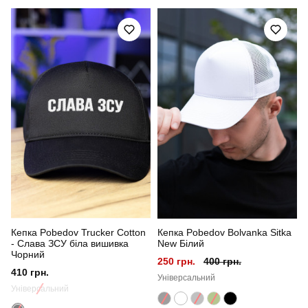
Модель
pobedov bolvanka sitka
Артикул
HWcp309Mwh
Призначення
для повсякденного носіння
Стать
унісекс
Стиль
повсякденний
Сезон
літо
Колір
білий
Кепка Pobedov Trucker Cotton
Кепка Pobedov Bolvanka Sitka
Матеріал
котон
- Слава ЗСУ біла вишивка
New Білий
Чорний
250 грн.
400 грн.
410 грн.
Універсальний
Універсальний