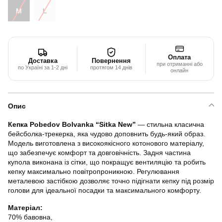
M
L
Оплата
Доставка
Повернення
при отриманні або
по Україні за 1-2 дні
протягом 14 днів
онлайн
Опис
Кепка Pobedov Bolvanka “Sitka New”
— стильна класична
бейсболка-трекерка, яка чудово доповнить будь-який образ.
Модель виготовлена з високоякісного котонового матеріалу,
що забезпечує комфорт та довговічність. Задня частина
купола виконана із сітки, що покращує вентиляцію та робить
кепку максимально повітропроникною. Регулювання
металевою застібкою дозволяє точно підігнати кепку під розмір
голови для ідеальної посадки та максимального комфорту.
Матеріал:
70% бавовна,