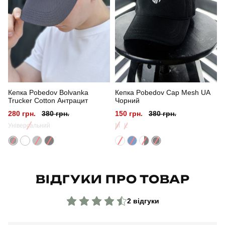
Стиль
повсякденний
Сезон
літо
Колір
чорний
Кепка Pobedov Bolvanka
Кепка Pobedov Cap Mesh UA
Матеріал
котон
Trucker Cotton Антрацит
Чорний
280 грн.
380 грн.
150 грн.
380 грн.
Універсальний
M
L
ВІДГУКИ ПРО ТОВАР
2 відгуки