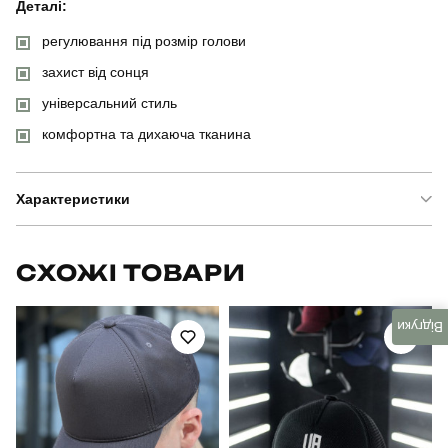
Деталі:
регулювання під розмір голови
захист від сонця
універсальний стиль
комфортна та дихаюча тканина
Характеристики
Бренд
pobedov
СХОЖІ ТОВАРИ
Модель
pobedov bolvanka cotton
Відгуки
Артикул
HWcp308Mba
Призначення
для повсякденного носіння
Стать
унісекс