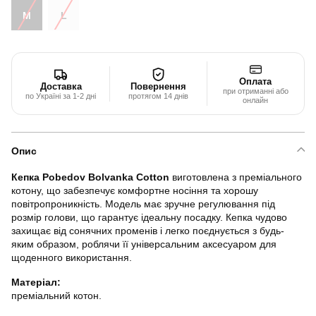
M
L
Оплата
Доставка
Повернення
при отриманні або
по Україні за 1-2 дні
протягом 14 днів
онлайн
Опис
Кепка Pobedov Bolvanka Cotton
виготовлена з преміального
котону, що забезпечує комфортне носіння та хорошу
повітропроникність. Модель має зручне регулювання під
розмір голови, що гарантує ідеальну посадку. Кепка чудово
захищає від сонячних променів і легко поєднується з будь-
яким образом, роблячи її універсальним аксесуаром для
щоденного використання.
Матеріал:
преміальний котон.